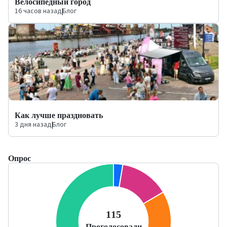
Велосипедный город
16 часов назад
|
Блог
Как лучше праздновать
3 дня назад
|
Блог
Опрос