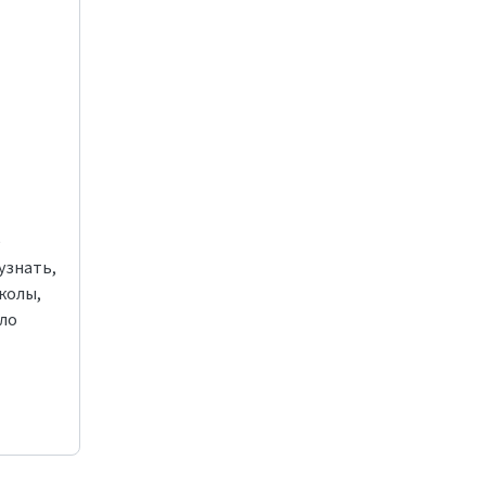
е
узнать,
колы,
ло