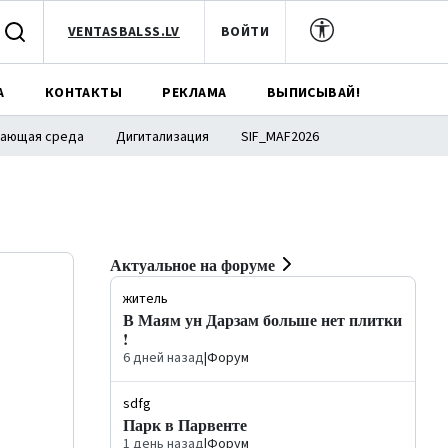
VENTASBALSS.LV
ВОЙТИ
А
КОНТАКТЫ
РЕКЛАМА
ВЫПИСЫВАЙ!
ающая среда
Дигитализация
SIF_MAF2026
Актуальное на форуме
житель
В Маям ун Дарзам больше нет плитки
!
6 дней назад
|
Форум
sdfg
Парк в Парвенте
1 день назад
|
Форум