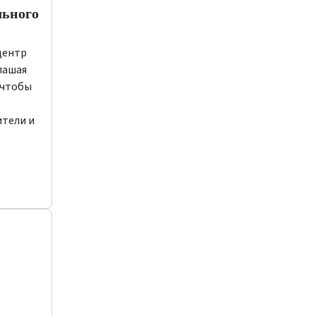
льного
центр
лашая
, чтобы
ители и