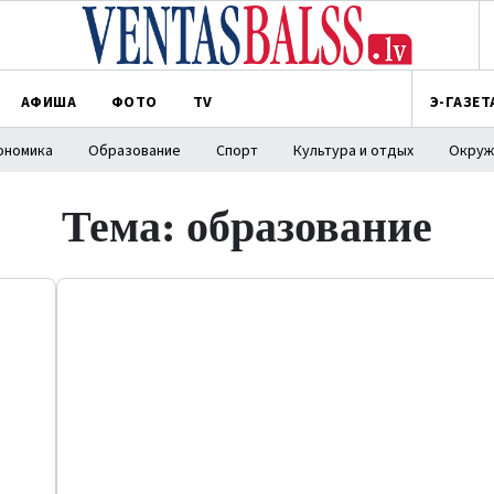
АФИША
ФОТО
TV
Э-ГАЗЕТ
ономика
Образование
Спорт
Культура и отдых
Окруж
Тема: образование