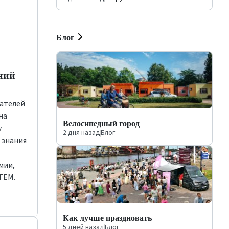
Блог
ний
вателей
на
Велосипедный город
у
2 дня назад
|
Блог
 знания
мии,
TEM.
Как лучше праздновать
5 дней назад
|
Блог