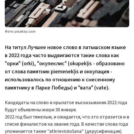
Фото: pixabay.com
На титул Лучшее новое слово в латышском языке
в 2022 года часто выдвигаются такие слова как
"орки" (orki), "окупеклис" (okupekļis - образовано
от слова памятник piemenekļis и оккупация -
использовалось по отношению к снесенному
памятнику в Парке Победы) и "вата" (vate).
Кандидаты на слово и крылатое высказывания 2022 года
будут объявлены жюри 30 января.
2022 год был тяжелым, и ожидается, что это отразится и в
списке финалистов на звание года. В качестве слова года
упоминается также "atkrieviskošana" (дерусификация).