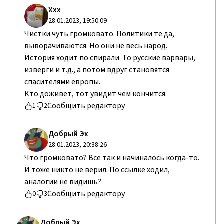
Ххх
28.01.2023, 19:50:09
Чистки чуть громковато. Политики те да,
выворачиваются. Но они не весь народ.
История ходит по спирали. То русские варвары,
изверги и т.д., а потом вдруг становятся
спасителями европы.
Кто доживёт, тот увидит чем кончится.
Сообщить редактору
1
2
Добрый Эх
28.01.2023, 20:38:26
Что громковато? Все так и начиналось когда-то.
И тоже никто не верил. По ссылке ходил,
аналогии не видишь?
Сообщить редактору
0
3
Добрый Эх