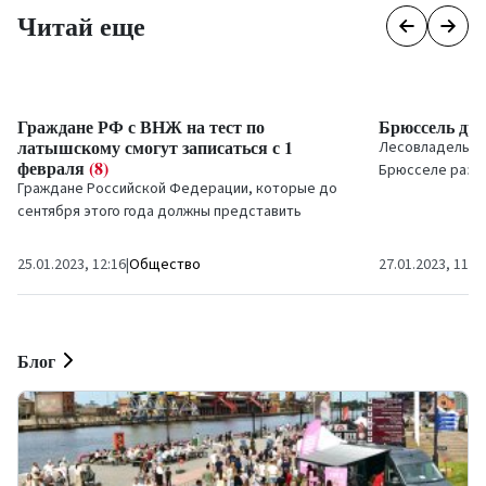
Читай еще
Граждане РФ с ВНЖ на тест по
Брюссель дро
латышскому смогут записаться с 1
Лесовладельцы 
февраля
(8)
Брюсселе разр
Граждане Российской Федерации, которые до
с 2030 года за
сентября этого года должны представить
в том...
подтверждающие знание госязыка документы,
чтобы получить...
25.01.2023, 12:16
|
Общество
27.01.2023, 11:0
Блог