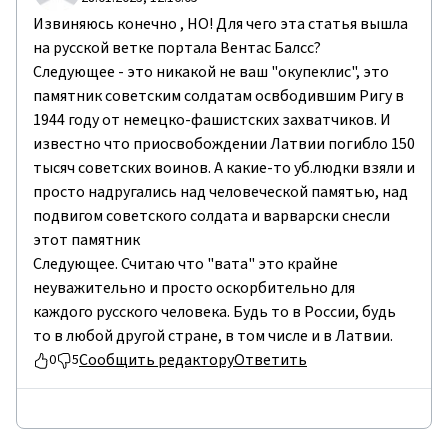
Извиняюсь конечно , НО! Для чего эта статья вышла
на русской ветке портала Вентас Балсс?
Следующее - это никакой не ваш "окупеклис", это
памятник советским солдатам освбодившим Ригу в
1944 году от немецко-фашистских захватчиков. И
известно что приосвобождении Латвии погибло 150
тысяч советских воинов. А какие-то уб.людки взяли и
просто надругались над человеческой памятью, над
подвигом советского солдата и варварски снесли
этот памятник
Следующее. Считаю что "вата" это крайне
неуважительно и просто оскорбительно для
каждого русского человека. Будь то в России, будь
то в любой другой стране, в том числе и в Латвии.
Сообщить редактору
Ответить
0
5