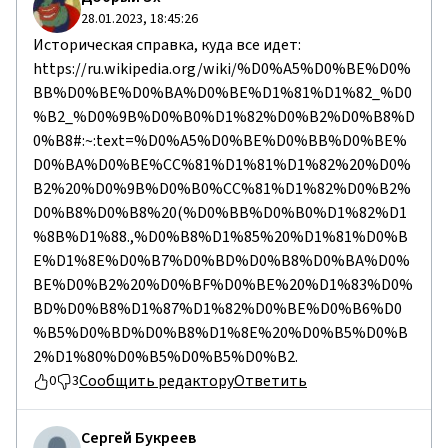
28.01.2023, 18:45:26
Историческая справка, куда все идет:
https://ru.wikipedia.org/wiki/%D0%A5%D0%BE%D0%
BB%D0%BE%D0%BA%D0%BE%D1%81%D1%82_%D0
%B2_%D0%9B%D0%B0%D1%82%D0%B2%D0%B8%D
0%B8#:~:text=%D0%A5%D0%BE%D0%BB%D0%BE%
D0%BA%D0%BE%CC%81%D1%81%D1%82%20%D0%
B2%20%D0%9B%D0%B0%CC%81%D1%82%D0%B2%
D0%B8%D0%B8%20(%D0%BB%D0%B0%D1%82%D1
%8B%D1%88.,%D0%B8%D1%85%20%D1%81%D0%B
E%D1%8E%D0%B7%D0%BD%D0%B8%D0%BA%D0%
BE%D0%B2%20%D0%BF%D0%BE%20%D1%83%D0%
BD%D0%B8%D1%87%D1%82%D0%BE%D0%B6%D0
%B5%D0%BD%D0%B8%D1%8E%20%D0%B5%D0%B
2%D1%80%D0%B5%D0%B5%D0%B2.
Сообщить редактору
Ответить
0
3
Сергей Букреев