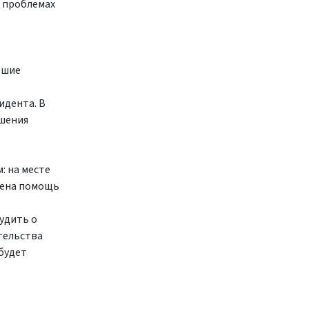
о проблемах
ьшие
идента. В
ушения
: на месте
ечена помощь
удить о
тельства
будет