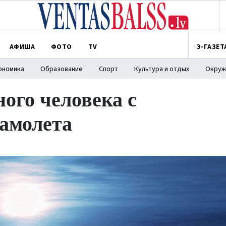
АФИША
ФОТО
TV
Э-ГАЗЕТ
ономика
Образование
Спорт
Культура и отдых
Окруж
ного человека с
амолета