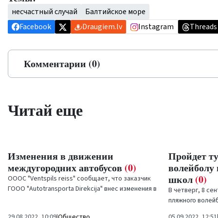
несчастный случай
Балтийское море
Facebook
Draugiem.lv
Instagram
Threads
Комментарии (0)
Читай еще
Изменения в движении
Пройдет т
междугородних автобусов
(0)
волейболу 
школ
(0)
ОООС "Ventspils reiss" сообщает, что заказчик
ГООО "Autotransporta Direkcija" внес изменения в
В четверг, 8 сен
междугородние автобусные маршруты в
пляжного волей
Кулдигу и...
пляжному волей
29.08.2022, 10:09
|
Общество
05.09.2022, 12:51