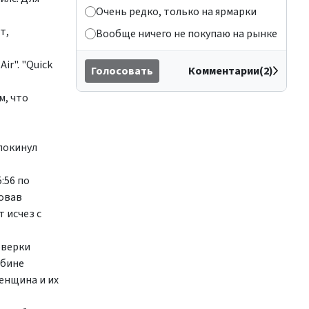
Очень редко, только на ярмарки
т,
Вообще ничего не покупаю на рынке
r". "Quick
Голосовать
Комментарии(2)
м, что
 покинул
:56 по
новав
 исчез с
оверки
абине
женщина и их