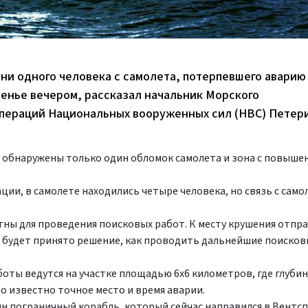
ни одного человека с самолета, потерпевшего аварию
енье вечером, рассказал начальник Морского
операций Национальных вооруженных сил (НВС) Петер
и обнаружены только один обломок самолета и зона с повыш
ции, в самолете находились четыре человека, но связь с сам
тны для проведения поисковых работ. К месту крушения отпр
о будет принято решение, как проводить дальнейшие поисков
оты ведутся на участке площадью 6х6 километров, где глубин
то известно точное место и время аварии.
ин пограничный корабль, который сейчас направился в Вентсп