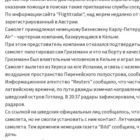
оказания помощи в поисках также приглашены службы сосе
По информации сайта "Flightradar", над морем недалеко о
зарегистрированный в Австрии.
Самолет принадлежал немецкому бизнесмену Карлу-Петеру Гр
Air" - чартерная компания, базирующаяся в Кёльне.
При этом представитель компании отказался подтвердить 
самолет пилотировал сам Гриземанн и что на борту в качест
Гриземанн был влиятельным человеком в Кельне и играл з
Самолет вылетел из Хереса на юге Испании, и связь с назе
воздушное пространство Пиренейского полуострова, сообщ
Информационное агентство "Reuters" сообщило, что частный
латвийскому времени, по пути дважды изменил направление
шведский остров Готланд. В 20:37 радары зафиксировали, чт
радаров.
Со ссылкой на шведских официальных лиц сообщалось, что 
самолета, но не смогли установить с ним контакт. Летчика
самолета. Тем временем немецкая газета "Bild" сообщила, 
дочь.