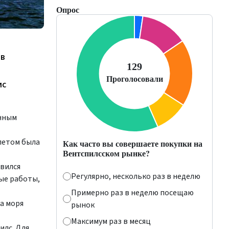
Опрос
 в
ис
енным
олетом была
Как часто вы совершаете покупки на
Вентспилсском рынке?
авился
Регулярно, несколько раз в неделю
ые работы,
Примерно раз в неделю посещаю
а моря
рынок
Максимум раз в месяц
илс. Для