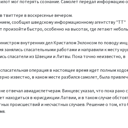
 пилот мог потерять сознание. Самолет передал информацию 
в твиттере в воскресенье вечером.
ением, сообщил шведскому информационному агентству "TT"
т произойти быстро, особенно на высотах, где летают небол
министром внутренних дел Кристапом Эклонсом по поводу инц
ия занялись спасательными работами и направили к месту кр
лись спасатели из Швеции и Литвы. Пока точно неизвестно, в
спасательная операция в настоящее время идет полным ходом
мерно известно, в каком месте разбился самолет, была привл
не отвечал авиадиспетчерам. Винцевс указал, что пока рано с
ет находиться в юрисдикции Латвии, и в таком случае обстоя
ных происшествий и несчастных случаев. Решение о том, кто 
мя.