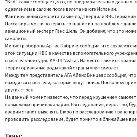
"Bild" также сообщает, что, по предварительным данным,
с давлением в салоне после взлета на юге Испании.
Факт крушения самолета также подтвердили ВВС Германии 
Пассажиры могли потерять сознание из-за проблем с давл
авиационный эксперт Ганс Шель. Он добавил, что это може
самолеты.
Министр обороны Артис Пабрикс сообщил, что связался с 
этой ситуации НВС в качестве вспомогательного учрежден
спасательное судно КА-14 "Astra". На место также отправи
территориальные воды какой страны упал самолет.
Между тем представитель АГА Айвис Винцевс сообщил, что 
находятся спасатели, которые ведут поиск. Поскольку при
других стран.
На данный момент известно, что перед крушением самолет 
возможных причинах аварии. Расследование, вероятно, буд
аварии станет выяснять Бюро по расследованию транспорт
проводить расследование, будет принято в ближайшее вре
Темы: