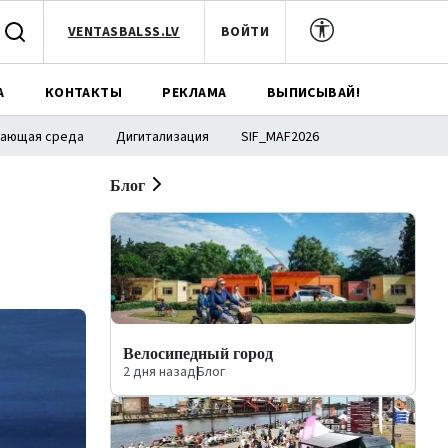
VENTASBALSS.LV
ВОЙТИ
А
КОНТАКТЫ
РЕКЛАМА
ВЫПИСЫВАЙ!
ающая среда
Дигитализация
SIF_MAF2026
Блог
Велосипедный город
2 дня назад
|
Блог