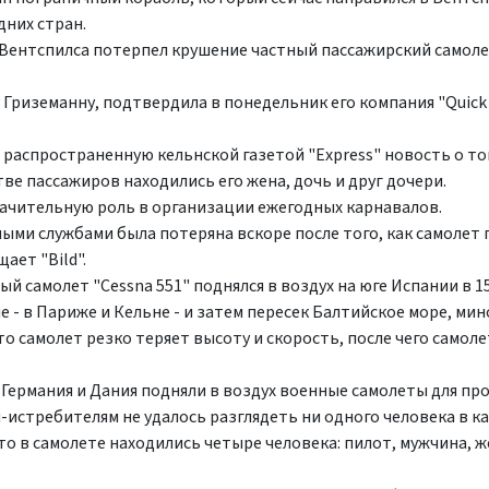
дних стран.
т Вентспилса потерпел крушение частный пассажирский самоле
иземанну, подтвердила в понедельник его компания "Quick Ai
распространенную кельнской газетой "Express" новость о то
ве пассажиров находились его жена, дочь и друг дочери.
начительную роль в организации ежегодных карнавалов.
мными службами была потеряна вскоре после того, как самолет
ает "Bild".
 самолет "Cessna 551" поднялся в воздух на юге Испании в 15
 - в Париже и Кельне - и затем пересек Балтийское море, ми
о самолет резко теряет высоту и скорость, после чего самолет
Германия и Дания подняли в воздух военные самолеты для пр
м-истребителям не удалось разглядеть ни одного человека в к
что в самолете находились четыре человека: пилот, мужчина, 