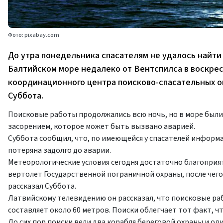
Фото: pixabay.com
До утра понедельника спасателям не удалось найти 
Балтийском море недалеко от Вентспилса в воскрес
координационного центра поисково-спасательных 
Суббота.
Поисковые работы продолжались всю ночь, но в море был
засорением, которое может быть вызвано аварией.
Суббота сообщил, что, по имеющейся у спасателей информа
потеряна задолго до аварии.
Метеорологические условия сегодня достаточно благоприя
вертолет Государственной пограничной охраны, после чег
рассказал Суббота.
Латвийскому телевидению он рассказал, что поисковые раб
составляет около 60 метров. Поиски облегчает тот факт, ч
До сих пор поиски вели два корабля береговой охраны и од