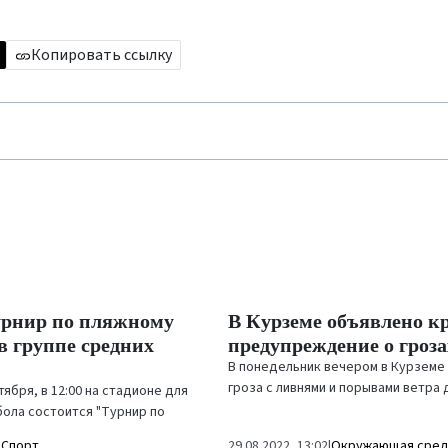
Копировать ссылку
урнир по пляжному
В Курземе объявлено к
в группе средних
предупреждение о гроз
В понедельник вечером в Курземе
гроза с ливнями и порывами ветра 
тября, в 12:00 на стадионе для
в секунду, возможен град, преду
бола состоится "Турнир по
Латвийский центр...
болу среди юношей и девушек
|
Спорт
29.08.2022, 13:02
|
Окружающая сре