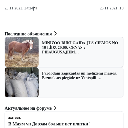
центра «Вентспи
25.11.2021, 14:24
|
ЧП
25.11.2021, 10:1
Последние объявления
MINIZOO BUKI GAIDA JŪS CIEMOS NO
10 LĪDZ 20.00. CENAS :
PIEAUGUŠAJIEM…
Pārdodam zāģskaidas un melnzemi maisos.
Bezmaksas piegāde uz Ventspili …
Актуальное на форуме
житель
В Маям ун Дарзам больше нет плитки !