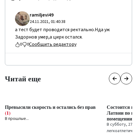
ramiljevi49
24.11.2021, 01:40:38
а тест будет проводится ректально.Нда уж
Задорнов умер,а цирк остался.
Сообщить редактору
0
0
Читай еще
Превысили скорость и остались без прав
Состоится пе
(1)
Латвии по пе
помещении
(0
В прошлые...
В субботу, 27 н
легкоатлетиче