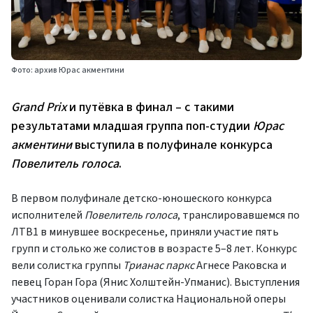
Фото: архив Юрас акментини
Grand Prix
и путёвка в финал – с такими
результатами младшая группа поп-студии
Юрас
акментини
выступила в полуфинале конкурса
Повелитель голоса
.
В первом полуфинале детско-юношеского конкурса
исполнителей
Повелитель голоса
, транслировавшемся по
ЛТВ1 в минувшее воскресенье, приняли участие пять
групп и столько же солистов в возрасте 5–8 лет. Конкурс
вели солистка группы
Трианас паркс
Агнесе Раковска и
певец Горан Гора (Янис Холштейн-Упманис). Выступления
участников оценивали солистка Национальной оперы