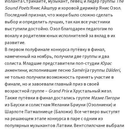
Йоланта Стрикайте, музыкант, певец и лидер группы
The
Sound Poets
Янис Айшпур и хоровой дирижёр Янис Озол.
Последний признал, что жюри было сложно сделать
выбор и определить лучших, так как все участники
выступили достойно. Озол благодарен педагогам по
вокалу и родителям юных исполнителей за вклад в их
развитие.
В первом полуфинале конкурса путёвку в финал,
намеченный на ноябрь, получили две группы и два
солиста. Младшие представители поп-студии
Юрас
акментини
, исполнившие песню
Samērija
группы
Dālderi
,
не только получили возможность принять участие в
финале, но и завоевали главный приз в своей
возрастной группе –
Grand Prix
и Хрустальный жезл.
Также путёвки в финал достались группе
Мазие Пигори
из Бауски и солисткам Мелании Бриуни (Озолниеки) и
Шарлоте Патмалниеце (Баложи). Все четверо выступят
на решающем этапе конкурса в паре с одним из
популярных музыкантов Латвии. Вентспилсчане выбрали