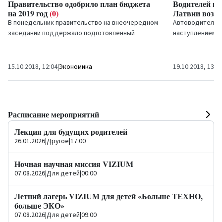
Правительство одобрило план бюджета
Водителей пр
на 2019 год
(0)
Латвии возм
В понедельник правительство на внеочередном
Автоводителям 
заседании поддержало подготовленный
наступлением о
Министерством финансов план бюджета на 2019
поздно, к тому
год.
ухудшена из-за.
15.10.2018, 12:04
|
Экономика
19.10.2018, 13:3
Расписание мероприятий
Лекция для будущих родителей
26.01.2026
|
Другое
|
17:00
Ночная научная миссия VIZIUM
07.08.2026
|
Для детей
|
00:00
Летний лагерь VIZIUM для детей «Больше ТЕХНО,
больше ЭКО»
07.08.2026
|
Для детей
|
09:00