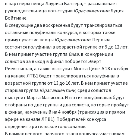
в партнёры певца Лауриса Валтера, – рассказывает
руководительница поп-студии
Юрас акментини
Луция
Бойтмане.
В следующие два воскресенья будут транслироваться
остальные полуфиналы конкурса, в которых также
примут участие певцы
Юрас акментини
. Первым
состоится полуфинал в возрастной группе от 9 до 12 лет.
В нём примет участие группа
Вива
, в конкуренции
солистов за выход в финал поборется Эверт
Риекстиньш, а также выступит Монта Цине. А 28 октября
на канале ЛТВ1 будет транслироваться полуфинал в
возрастной группе от 13 до 16 лет. В нём примет участие
старшая группа
Юрас акментини
, среди солистов
выступит Марта Матисова. И в этих полуфиналах будут
отобраны по две группы и два солиста, которые пройдут
в финал, намеченный на 4 ноября (трансляция в прямом
эфире на канале ЛТВ1). Победителей конкурса
определит зрительское голосование.
В рамках первого, заочного этапа конкурса участникам