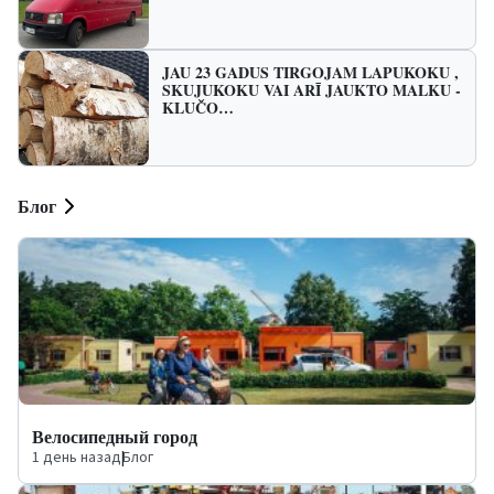
JAU 23 GADUS TIRGOJAM LAPUKOKU ,
SKUJUKOKU VAI ARĪ JAUKTO MALKU -
KLUČO…
Блог
Велосипедный город
1 день назад
|
Блог