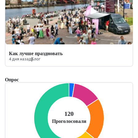
Как лучше праздновать
4 дня назад
|
Блог
Опрос