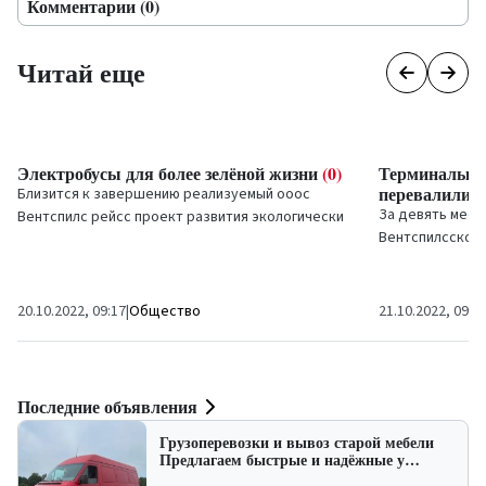
Комментарии (0)
Читай еще
Электробусы для более зелёной жизни
(0)
Терминалы за
перевалили н
Близится к завершению реализуемый ооос
За девять меся
Вентспилс рейсс
проект развития экологически
Вентспилсского
чистой и устойчивой инфраструктуры
грузов, что на 
общественного...
соответствующи
20.10.2022, 09:17
|
Общество
21.10.2022, 09:1
Последние объявления
Грузоперевозки и вывоз старой мебели
Предлагаем быстрые и надёжные у…