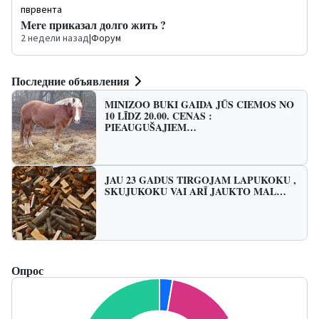
пврвента
Mere приказал долго жить ?
2 недели назад
|
Форум
Последние объявления
MINIZOO BUKI GAIDA JŪS CIEMOS NO
10 LĪDZ 20.00. CENAS :
PIEAUGUŠAJIEM…
JAU 23 GADUS TIRGOJAM LAPUKOKU ,
SKUJUKOKU VAI ARĪ JAUKTO MAL…
Опрос