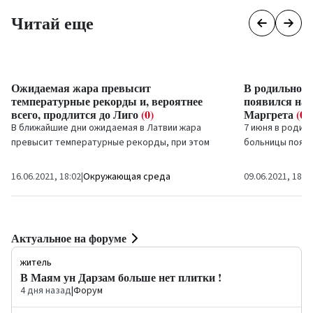
Читай еще
Ожидаемая жара превысит
В родильном
температурные рекорды и, вероятнее
появился на с
всего, продлится до Лиго
(0)
Маргрета
(0)
В ближайшие дни ожидаемая в Латвии жара
7 июня в родил
превысит температурные рекорды, при этом
больницы появи
продлится как минимум до 23 июня,
девочка Маргрет
прогнозируют синоптики.
16.06.2021, 18:02
|
Окружающая среда
09.06.2021, 18:0
Актуальное на форуме
житель
В Маям ун Дарзам больше нет плитки !
4 дня назад
|
Форум