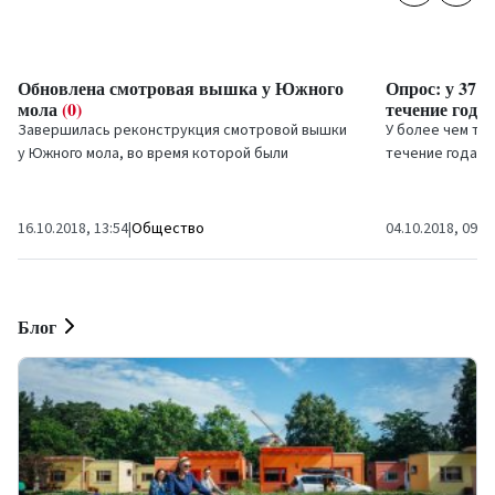
Обновлена смотровая вышка у Южного
Опрос: у 37%
мола
(0)
течение года
Завершилась реконструкция смотровой вышки
У более чем тре
у Южного мола, во время которой были
течение года вы
заменены и перекрашены...
пунктов больше
свидетельствую
16.10.2018, 13:54
|
Общество
04.10.2018, 09:4
Блог