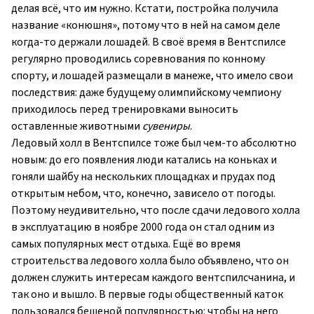
делая всё, что им нужно. Кстати, постройка получила
название «конюшня», потому что в ней на самом деле
когда-то держали лошадей. В своё время в Вентс­пилсе
регулярно проводились соревнования по конному
спорту, и лошадей размещали в манеже, что имело свои
последствия: даже будущему олимпийскому чемпиону
приходилось перед тренировками выносить
оставленные животными
сувениры
.
Ледовый холл в Вентспилсе тоже был чем-то абсолютно
новым: до его появления люди катались на коньках и
гоняли шайбу на нескольких площадках и прудах под
открытым небом, что, конечно, зависело от погоды.
Поэтому неудивительно, что после сдачи ледового холла
в эксплуатацию в ноябре 2000 года он стал одним из
самых популярных мест отдыха. Ещё во время
строительства ледового холла было объявлено, что он
должен служить интересам каждого вентспилсчанина, и
так оно и вышло. В первые годы общественный каток
пользовался бешеной популярностью: чтобы на него