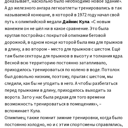
доказывает, насколько было необходимо новое здание».
А до железного ангара легкоатлеты тренировались в так
называемой конюшне, в которой в 1972 году начал свой
путь к олимпийской медали
Дайнис Кула
. «С новым
манежем он не шёл ни в какое сравнение. Это была
круглая постройка с покрытой опилками беговой
дорожкой, в одном конце которой была яма для прыжков
в длину, а во втором – место для прыжков с шестом. Ещё
там были секторы для прыжков в высоту и толкания ядра.
Весной всю территорию постоянно затапливало,
приходилось тренироваться по колено в воде. Потолок
был довольно низким, поэтому, прыгая с шестом, мы
следили, как бы не угодить в него. А чтобы разбегаться
перед прыжками в длину, приходилось выходить за
ворота. Зато у нас была редкая для того времени
возможность тренироваться в помещениях», –
вспоминает Кула.
Олимпиец также помнит зимние тренировки, когда было
постоянно холодно, но и с этим спортсмены справлялись,