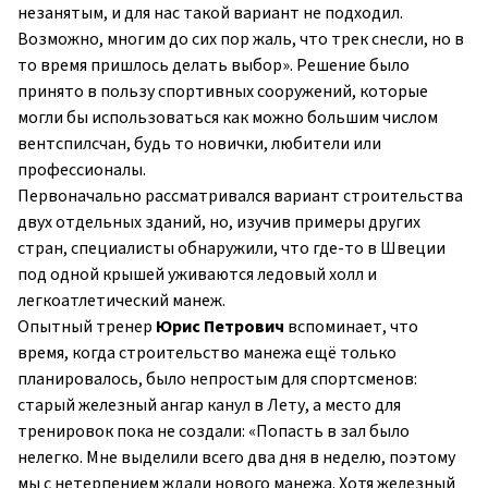
незанятым, и для нас такой вариант не подходил.
Возможно, многим до сих пор жаль, что трек снесли, но в
то время пришлось делать выбор». Решение было
принято в пользу спортивных сооружений, которые
могли бы использоваться как можно большим числом
вентспилсчан, будь то новички, любители или
профессионалы.
Первоначально рассматривался вариант строительства
двух отдельных зданий, но, изучив примеры других
стран, специа­листы обнаружили, что где-то в Швеции
под одной крышей уживаются ледовый холл и
легкоатлетический манеж.
Опытный тренер
Юрис Петрович
вспоминает, что
время, когда строительство манежа ещё только
планировалось, было непростым для спортсменов:
старый железный ангар канул в Лету, а место для
тренировок пока не создали: «Попасть в зал было
нелегко. Мне выделили всего два дня в неделю, поэтому
мы с нетерпением ждали нового манежа. Хотя железный