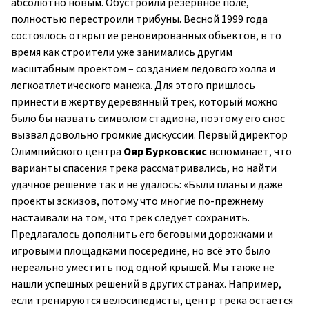
абсолютно новым. Обустроили резервное поле,
полностью перестроили трибуны. Весной 1999 года
состоялось открытие реновированных объектов, в то
время как строи­тели уже занимались другим
масштабным проектом – созданием ледового холла и
легкоатлетического манежа. Для этого пришлось
принести в жертву деревянный трек, который можно
было бы назвать символом стадиона, поэтому его снос
вызвал довольно громкие дискуссии. Первый директор
Олимпийского центра
Ояр Бурковскис
вспоминает, что
варианты спасения трека рассматривались, но найти
удачное решение так и не удалось: «Были планы и даже
проек­ты эскизов, потому что многие по-прежнему
настаивали на том, что трек следует сохранить.
Предлагалось дополнить его беговыми дорожками и
игровыми площадками посередине, но всё это было
нереально уместить под одной крышей. Мы также не
нашли успешных решений в других странах. Например,
если тренируются велосипедисты, центр трека остаётся