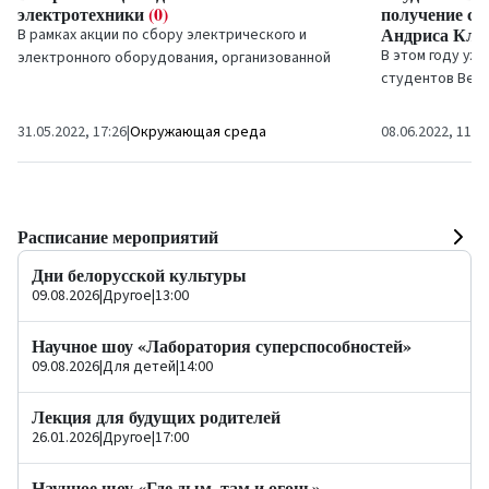
электротехники
(0)
получение ст
Андриса Кла
В рамках акции по сбору электрического и
В этом году уж
электронного оборудования, организованной
студентов Вен
ОООС «Вентспилс лабиекартошанас
возможность по
комбинатс», в течение двух...
стипендии проф
31.05.2022, 17:26
|
Окружающая среда
08.06.2022, 11:5
Расписание мероприятий
Дни белорусской культуры
09.08.2026
|
Другое
|
13:00
Научное шоу «Лаборатория суперспособностей»
09.08.2026
|
Для детей
|
14:00
Лекция для будущих родителей
26.01.2026
|
Другое
|
17:00
Научное шоу «Где дым, там и огонь»