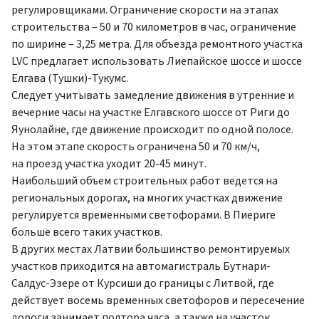
регулировщиками. Ограничение скорости на этапах
строительства – 50 и 70 километров в час, ограничение
по ширине – 3,25 метра. Для объезда ремонтного участка
LVC предлагает использовать Лиепайское шоссе и шоссе
Елгава (Тушки)-Тукумс.
Следует учитывать замедление движения в утренние и
вечерние часы на участке Елгавского шоссе от Риги до
Яунолайне, где движение происходит по одной полосе.
На этом этапе скорость ограничена 50 и 70 км/ч,
на проезд участка уходит 20-45 минут.
Наибольший объем строительных работ ведется на
региональных дорогах, на многих участках движение
регулируется временными светофорами. В Пиериге
больше всего таких участков.
В других местах Латвии большинство ремонтируемых
участков приходится на автомагистраль Бутнари-
Салдус-Эзере от Курсиши до границы с Литвой, где
действует восемь временных светофоров и пересечение
дороги занимает полтора часа, а также на участок