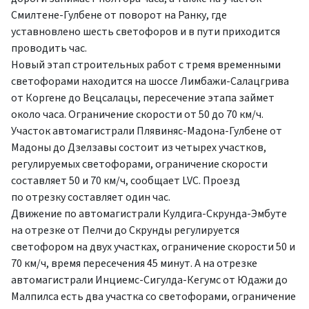
Смилтене-Гулбене от поворот на Ранку, где
уставновлено шесть светофоров и в пути приходится
проводить час.
Новый этап строительных работ с тремя временными
светофорами находится на шоссе Лимбажи-Салацгрива
от Коргене до Вецсалацы, пересечение этапа займет
около часа. Ограничение скорости от 50 до 70 км/ч.
Участок автомагистрали Плявиняс-Мадона-Гулбене от
Мадоны до Дзелзавы состоит из четырех участков,
регулируемых светофорами, ограничение скорости
составляет 50 и 70 км/ч, сообщает LVC. Проезд
по отрезку составляет один час.
Движение по автомагистрали Кулдига-Скрунда-Эмбуте
на отрезке от Пелчи до Скрунды регулируется
светофором на двух участках, ограничение скорости 50 и
70 км/ч, время пересечения 45 минут. А на отрезке
автомагистрали Инциемс-Сигулда-Кегумс от Юдажи до
Малпилса есть два участка со светофорами, ограничение