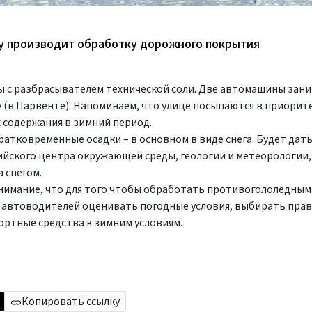
у производит обработку дорожного покрытия
ы с разбрасывателем технической соли. Две автомашины зан
гу (в Парвенте). Напоминаем, что улице посыпаются в приори
х содержания в зимний период.
атковременные осадки – в основном в виде снега. Будет дать
йского центра окружающей среды, геологии и метеорологии, 
 снегом.
имание, что для того чтобы обработать противогололедным
м автоводителей оценивать погодные условия, выбирать пра
ртные средства к зимним условиям.
Копировать ссылку