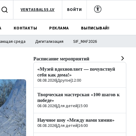
VENTASBALSS.LV
ВОЙТИ
А
КОНТАКТЫ
РЕКЛАМА
ВЫПИСЫВАЙ!
ающая среда
Дигитализация
SIF_MAF2026
Расписание мероприятий
«Музей вдохновляет — почувствуй
себя как дома!»
08.08.2026
|
Другое
|
12:00
Творческая мастерская «100 шагов к
победе»
08.08.2026
|
Для детей
|
15:00
Научное шоу «Между нами химия»
08.08.2026
|
Для детей
|
16:00