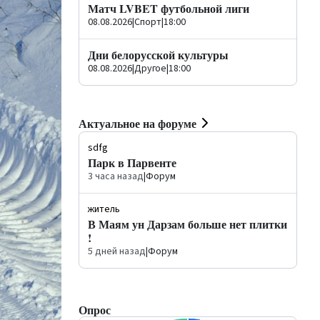
Матч LVBET футбольной лиги
08.08.2026
|
Спорт
|
18:00
Дни белорусской культуры
08.08.2026
|
Другое
|
18:00
Актуальное на форуме
sdfg
Парк в Парвенте
3 часа назад
|
Форум
житель
В Маям ун Дарзам больше нет плитки
!
5 дней назад
|
Форум
Опрос