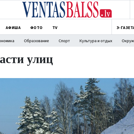
АФИША
ФОТО
TV
Э-ГАЗЕТ
ономика
Образование
Спорт
Культура и отдых
Окруж
асти улиц