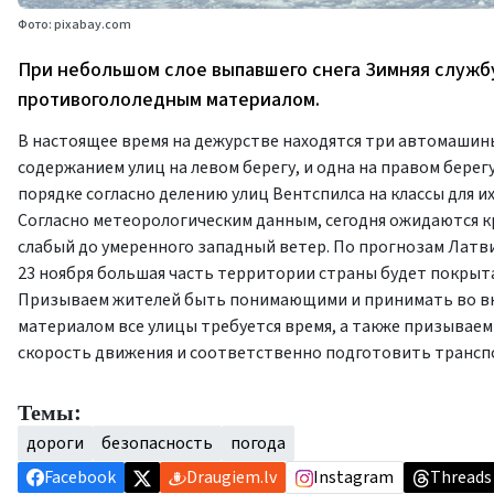
Фото: pixabay.com
При небольшом слое выпавшего снега Зимняя служб
противогололедным материалом.
В настоящее время на дежурстве находятся три автомашин
содержанием улиц на левом берегу, и одна на правом бере
порядке согласно делению улиц Вентспилса на классы для и
Согласно метеорологическим данным, сегодня ожидаются кр
слабый до умеренного западный ветер. По прогнозам Латви
23 ноября большая часть территории страны будет покрыта
Призываем жителей быть понимающими и принимать во вн
материалом все улицы требуется время, а также призывае
скорость движения и соответственно подготовить транспо
Темы:
дороги
безопасность
погода
Facebook
Draugiem.lv
Instagram
Threads