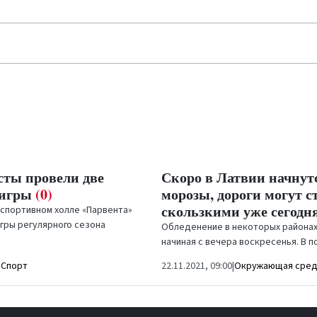
сты провели две
Скоро в Латвии начнут
 игры
(0)
морозы, дороги могут с
скользкими уже сегодн
в спортивном холле «Парвента»
гры регулярного сезона
Обледенение в некоторых района
вии Optibet провел
начиная с вечера воскресенья. В 
уб...
утром по всей Латвии ожидается м
|
Спорт
22.11.2021, 09:00
|
Окружающая сре
погода будет...