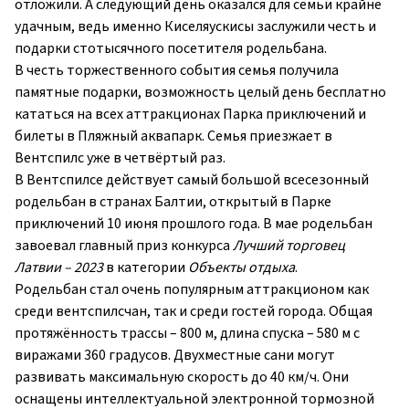
отложили. А следующий день оказался для семьи крайне
удачным, ведь именно Киселяускисы
заслужили честь и
подарки стотысячного посетителя родельбана.
В честь торжественного события семья получила
памятные подарки, возможность целый день бесплатно
кататься на всех аттракционах Парка приключений и
билеты в Пляжный аквапарк. Семья приезжает в
Вентспилс уже в четвёртый раз.
В Вентспилсе действует самый большой всесезонный
родельбан в странах Балтии, открытый в Парке
приключений 10 июня прошлого года. В мае родельбан
завоевал главный приз конкурса
Лучший торговец
Латвии – 2023
в категории
Объекты отдыха
.
Родельбан стал очень популярным аттракционом как
среди вентспилсчан, так и среди гостей города. Общая
протяжённость трассы – 800 м, длина спуска – 580 м с
виражами 360 градусов. Двухместные сани могут
развивать максимальную скорость до 40 км/ч. Они
оснащены интеллектуальной электронной тормозной