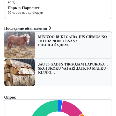
sdfg
Парк в Парвенте
20 часов назад
|
Форум
Последние объявления
MINIZOO BUKI GAIDA JŪS CIEMOS NO
10 LĪDZ 20.00. CENAS :
PIEAUGUŠAJIEM…
JAU 23 GADUS TIRGOJAM LAPUKOKU ,
SKUJUKOKU VAI ARĪ JAUKTO MALKU -
KLUČO…
Опрос