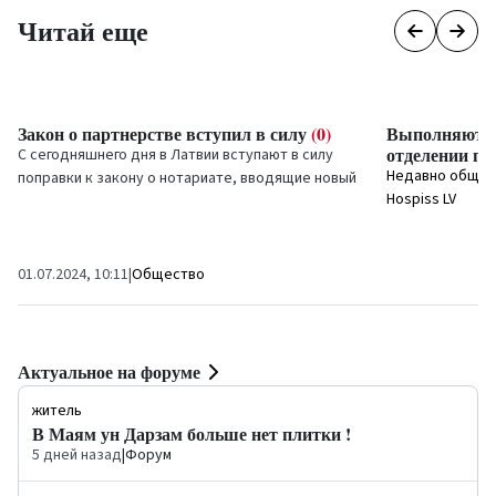
Читай еще
Закон о партнерстве вступил в силу
(0)
Выполняют в
отделении п
С сегодняшнего дня в Латвии вступают в силу
Недавно общес
поправки к закону о нотариате, вводящие новый
Hospiss LV
правовой институт — партнерство. В его рамках
05.07.2024, 15:0
все...
01.07.2024, 10:11
|
Общество
Актуальное на форуме
житель
В Маям ун Дарзам больше нет плитки !
5 дней назад
|
Форум