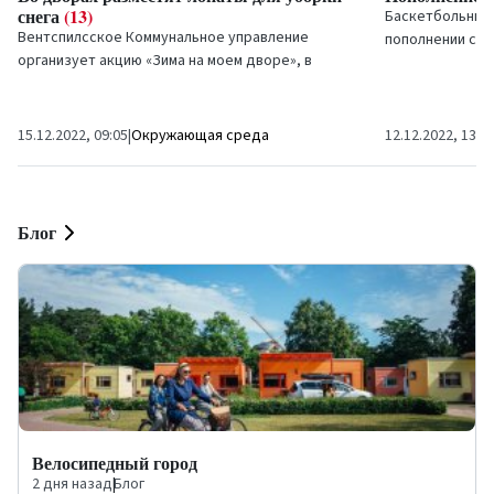
снега
(13)
Баскетбольный 
Вентспилсское Коммунальное управление
пополнении сво
организует акцию «Зима на моем дворе», в
Вемби, который
рамках которой у жителей будет возможность
зарекомендовал 
совместить практичное...
15.12.2022, 09:05
|
Окружающая среда
12.12.2022, 13:3
Блог
Велосипедный город
2 дня назад
|
Блог