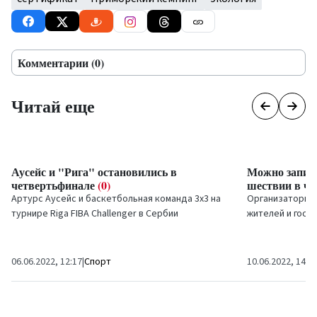
Комментарии (0)
Читай еще
Аусейс и "Рига" остановились в
Можно записы
четвертьфинале
(0)
шествии в че
Артурс Аусейс и баскетбольная команда 3х3 на
Организаторы 
турнире Riga FIBA
Challenger
в Сербии
жителей и госте
остановились в четвертьфинале, заняв...
муниципальные
принять участие
06.06.2022, 12:17
|
Спорт
10.06.2022, 14:1