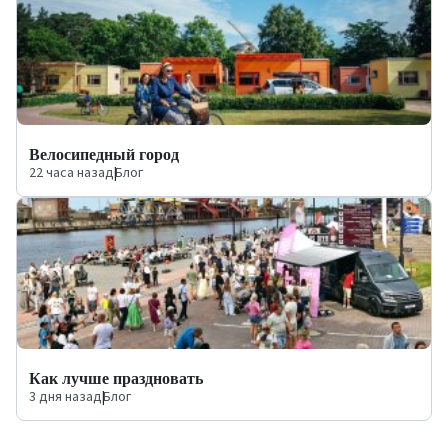
Велосипедный город
22 часа назад
|
Блог
Как лучше праздновать
3 дня назад
|
Блог