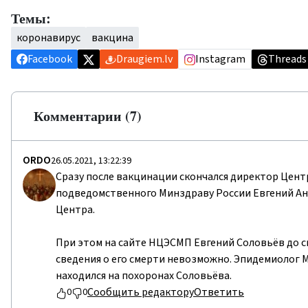
Темы:
коронавирус
вакцина
Facebook
Draugiem.lv
Instagram
Threads
Комментарии (7)
ORDO
26.05.2021, 13:22:39
Сразу после вакцинации скончался директор Цент
подведомственного Минздраву России Евгений Ан
Центра.
При этом на сайте НЦЭСМП Евгений Соловьёв до с
сведения о его смерти невозможно. Эпидемиолог 
находился на похоронах Соловьёва.
Сообщить редактору
Ответить
0
0