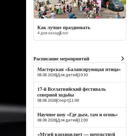
Как лучше праздновать
4 дня назад
|
Блог
Расписание мероприятий
Мастерская «Балансирующая птица»
08.08.2026
|
Для детей
|
10:30
17-й Вселатвийский фестиваль
северной ходьбы
08.08.2026
|
Спорт
|
11:00
Научное шоу «Где дым, там и огонь»
08.08.2026
|
Для детей
|
12:00
«Музей вдохновляет — почувствуй