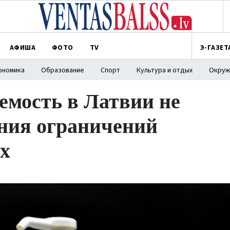
АФИША
ФОТО
TV
Э-ГАЗЕТ
ономика
Образование
Спорт
Культура и отдых
Окруж
емость в Латвии не
ения ограничений
х