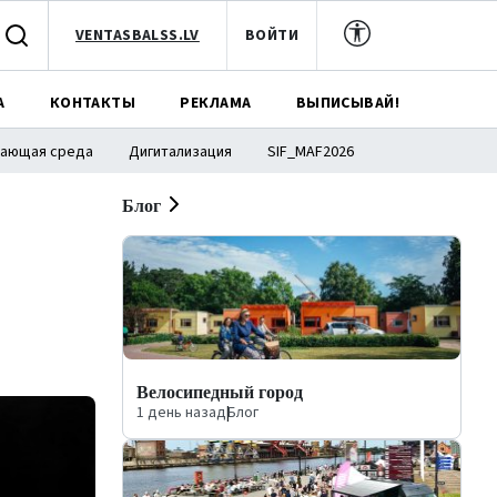
VENTASBALSS.LV
ВОЙТИ
А
КОНТАКТЫ
РЕКЛАМА
ВЫПИСЫВАЙ!
ающая среда
Дигитализация
SIF_MAF2026
Блог
Велосипедный город
1 день назад
|
Блог