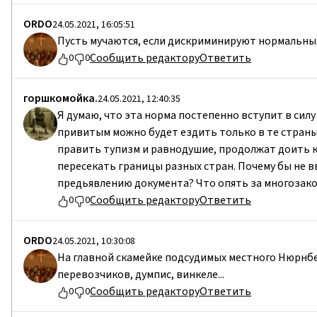
ORDO
24.05.2021, 16:05:51
Пусть мучаются, если дискриминируют нормальны
Сообщить редактору
Ответить
0
0
горшкомойка.
24.05.2021, 12:40:35
Я думаю, что эта норма постепенно вступит в силу
привитым можно будет ездить только в те страны,
править тупизм и равнодушие, продолжат доить к
пересекать границы разных стран. Почему бы не
предьявлению документа? Что опять за многозакон
Сообщить редактору
Ответить
0
0
ORDO
24.05.2021, 10:30:08
На главной скамейке подсудимых местного Нюрнбе
перевозчиков, думпис, винкеле...
Сообщить редактору
Ответить
0
0