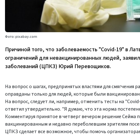
Фото: pixabay.com
Причиной того, что заболеваемость "Covid-19" в Ла
ограничений для невакцинированных людей, заявил
заболеваний (ЦПКЗ) Юрий Перевощиков.
На вопрос о шагах, предпринятых властями для смягчения р
оправданы только для людей, которые были вакцинированы
На вопрос, следует ли, например, отменить тесты на "Cov
ответил утвердительно. "Я думаю, что эта норма постепенно
Комментируя принятое в четверг вечером решение Сейма 
вакцинированным и недавно переболевшим зрителям посещ
ЦПКЗ сделает все возможное, чтобы помочь организатора