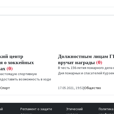
кий центр
Должностным лицам 
ся о хоккейных
вручат награды
(0)
ках
(0)
В честь 156-летия пожарного дела 
Дня пожарных и спасателей Курзе
настоящую спортивную
региональная бригада...
едоставить возможность в ходе
зах...
|
Спорт
17.05.2021, 19:52
|
Общество
ый
Регламент о защите
Этический
Политика