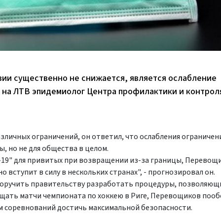
твии существенно не снижается, является ослабление
 на ЛТВ эпидемиолог Центра профилактики и контрол
азличных ограничений, он ответил, что ослабления ограничен
, но не для общества в целом.
id-19" для привитых при возвращении из-за границы, Перевощ
 вступит в силу в нескольких странах", - прогнозировал он.
поручить правительству разработать процедуры, позволяющ
ать матчи чемпионата по хоккею в Риге, Перевощиков пооб
м соревнований достичь максимальной безопасности.