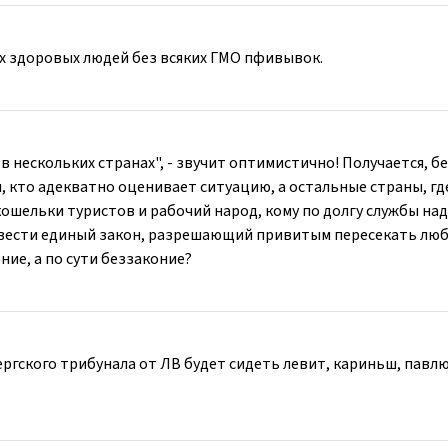
х здоровых людей без всяких ГМО пфивывок.
 в нескольких странах", - звучит оптимистично! Получается, б
 кто адекватно оценивает ситуацию, а остальные страны, гд
ошельки туристов и рабочий народ, кому по долгу службы на
 ввести единый закон, разрешающий привитым пересекать лю
ие, а по сути беззаконие?
ргского трибунала от ЛВ будет сидеть левит, кариньш, павлю