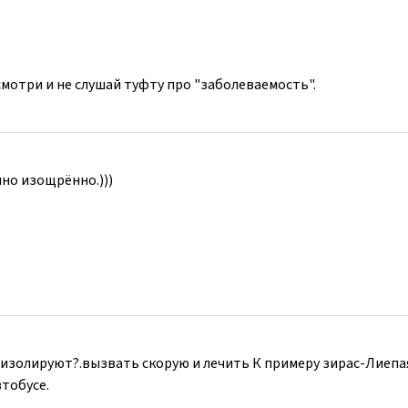
смотри и не слушай туфту про "заболеваемость".
но изощрённо.)))
е изолируют?.вызвать скорую и лечить К примеру зирас-Лиепа
втобусе.