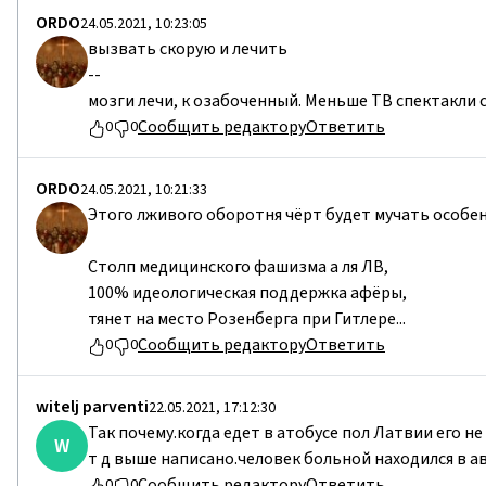
ORDO
24.05.2021, 10:23:05
вызвать скорую и лечить
--
мозги лечи, к озабоченный. Меньше ТВ спектакли 
Сообщить редактору
Ответить
0
0
ORDO
24.05.2021, 10:21:33
Этого лживого оборотня чёрт будет мучать особен
Столп медицинского фашизма а ля ЛВ,
100% идеологическая поддержка афёры,
тянет на место Розенберга при Гитлере...
Сообщить редактору
Ответить
0
0
witelj parventi
22.05.2021, 17:12:30
Так почему.когда едет в атобусе пол Латвии его н
W
т д выше написано.человек больной находился в а
Сообщить редактору
Ответить
0
0