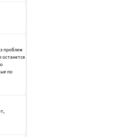
ез проблем
е останется
до
бые по
т,