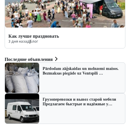
Как лучше праздновать
3 дня назад
|
Блог
Последние объявления
Pārdodam zāģskaidas un melnzemi maisos.
Bezmaksas piegāde uz Ventspili …
Грузоперевозки и вывоз старой мебели
Предлагаем быстрые и надёжные у…