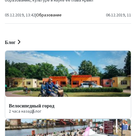
образованию, культуре и науке ее глава Арвил
Ашераденс...
05.12.2019, 13:42
|
Образование
06.12.2019, 11:1
Блог
Велосипедный город
2 часа назад
|
Блог