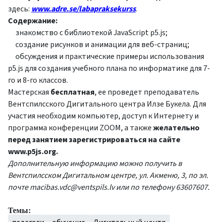
здесь:
www.adre.se/labapraksekurss
.
Содержание:
знакомство с библиотекой JavaScript p5.js;
создание рисунков и анимации для веб-страниц;
обсуждения и практические примеры использования
p5.js для создания учебного плана по информатике для 7-
го и 8-го классов.
Мастерская
бесплатная
, ее проведет преподаватель
Вентспилсского Дигитального центра Илзе Букела. Для
участия необходим компьютер, доступ к Интернету и
программа конференции ZOOM, а также
желательно
перед занятием зарегистрироваться на сайте
www.p5js.org.
Дополнительную информацию можно получить в
Вентспилсском Дигитальном центре, ул. Акменю, 3, по эл.
почте
macibas.vdc@ventspils.lv
или по телефону 63607607.
Темы: