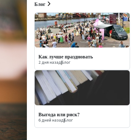
Блог
Как лучше праздновать
2 дня назад
|
Блог
Выгода или риск?
6 дней назад
|
Блог