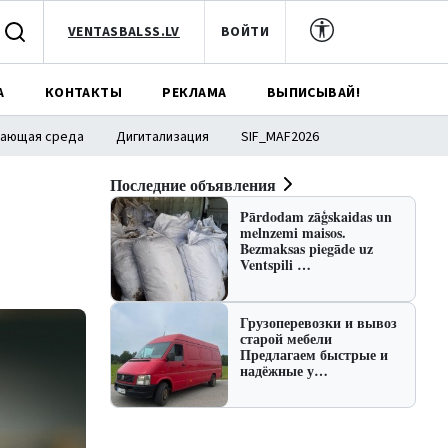
VENTASBALSS.LV
ВОЙТИ
А
КОНТАКТЫ
РЕКЛАМА
ВЫПИСЫВАЙ!
ающая среда
Дигитализация
SIF_MAF2026
Последние объявления
Pārdodam zāģskaidas un
melnzemi maisos.
Bezmaksas piegāde uz
Ventspili …
Грузоперевозки и вывоз
старой мебели
Предлагаем быстрые и
надёжные у…