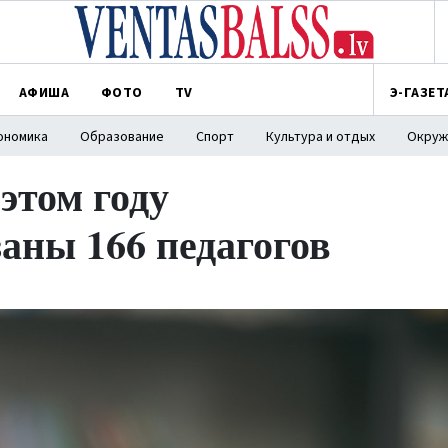
АФИША
ФОТО
TV
Э-ГАЗЕТ
ономика
Образование
Спорт
Культура и отдых
Окруж
этом году
аны 166 педагогов