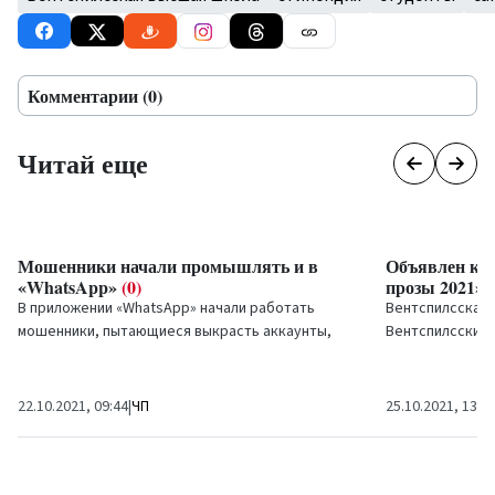
Комментарии (0)
Читай еще
Мошенники начали промышлять и в
Объявлен кон
«WhatsApp»
(0)
прозы 2021»
(
В приложении «WhatsApp» начали работать
Вентспилсская 
мошенники, пытающиеся выкрасть аккаунты,
Вентспилсским
свидетельствует информация учреждение по
писателей и пе
предотвращению...
конкурс «Курзем
22.10.2021, 09:44
|
ЧП
25.10.2021, 13:0