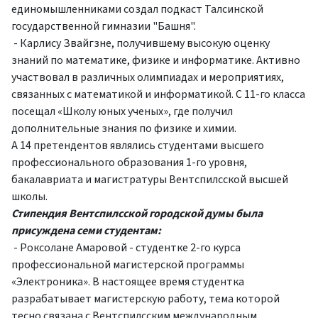
единомышленниками создал подкаст Талсинской
государственной гимназии "Башня".
- Карлису Звайгзне, получившему высокую оценку
знаний по математике, физике и информатике. Активно
участвовал в различных олимпиадах и мероприятиях,
связанных с математикой и информатикой. С 11-го класса
посещал «Школу юных ученых», где получил
дополнительные знания по физике и химии.
А 14 претендентов являлись студентами высшего
профессионального образования 1-го уровня,
бакалавриата и магистратуры Вентспилсской высшей
школы.
Стипендия Вентспилсской городской думы была
присуждена семи студентам:
- Роксолане Амаровой - студентке 2-го курса
профессиональной магистерской программы
«Электроника». В настоящее время студентка
разрабатывает магистерскую работу, тема которой
тесно связана с Вентспилсским международным