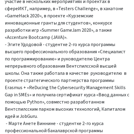
участие в нескольких мероприятиях и проектах в
сфереИКТ, например, в «Testers Challenge», в хакатоне
«GameHack 2020», в проекте «Курземские
инновационные гранты для студентов», конкурсе
разработки игр «Summer GameJam 2020», а также
«Accenture Bootcamp (JAVA)».
- Эгите Удодовой - студентке 2-го курса программы
высшего профессионального образования «Специалист
по программированию» и руководителю Центра
непрерывного образования Вентспилсской высшей
школы. Она также работала в качестве руководителю в
проекте стратегического партнерства программы
Erasmus + «ReDucing the Cybersecurity Management Skills
Gap in SMEs» и получила сертификат курса «Ввод данных с
помощью Python», совместно разработанном
Вентспилсским парком высоких технологий, Капиталом
идей и JobGuru.
- Марте Анете Виннине - студентке 2-го курса
профессиональной бакалаврской программы