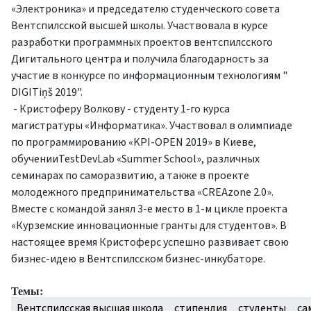
«Электроника» и председателю студенческого совета
Вентспилсской высшей школы. Участвовала в курсе
разработки программных проектов вентспилсского
Дигитального центра и получила благодарность за
участие в конкурсе по информационным технологиям "
DIGITiņš 2019".
- Кристоферу Волкову - студенту 1-го курса
магистратуры «Информатика». Участвовал в олимпиаде
по программированию «KPI-OPEN 2019» в Киеве,
обученииTestDevLab «Summer School», различных
семинарах по саморазвитию, а также в проекте
молодежного предпринимательства «CREAzone 2.0».
Вместе с командой занял 3-е место в 1-м цикле проекта
«Курземские инновационные гранты для студентов». В
настоящее время Кристоферс успешно развивает свою
бизнес-идею в Вентспилсском бизнес-инкубаторе.
Темы:
Вентспилсская высшая школа
стипендия
студенты
са