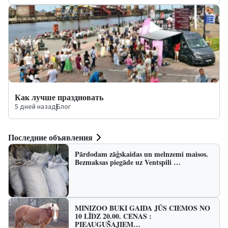
Как лучше праздновать
5 дней назад
|
Блог
Последние объявления
Pārdodam zāģskaidas un melnzemi maisos.
Bezmaksas piegāde uz Ventspili …
MINIZOO BUKI GAIDA JŪS CIEMOS NO
10 LĪDZ 20.00. CENAS :
PIEAUGUŠAJIEM…