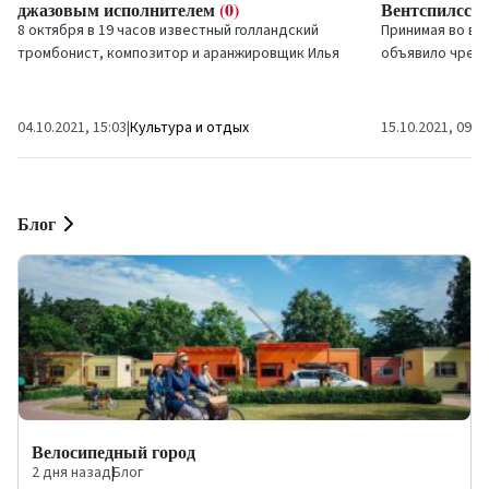
джазовым исполнителем
(0)
Вентспилсск
8 октября в 19 часов известный голландский
Принимая во вн
тромбонист, композитор и аранжировщик Илья
объявило чрезв
Рейнгоуд выйдет...
месяца с целью
инфекции «Covid
04.10.2021, 15:03
|
Культура и отдых
15.10.2021, 09:4
Блог
Велосипедный город
2 дня назад
|
Блог