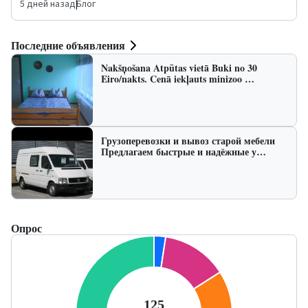
5 дней назад
|
Блог
Последние объявления
Nakšņošana Atpūtas vietā Buki no 30
Eiro/nakts. Cenā iekļauts minizoo …
Грузоперевозки и вывоз старой мебели
Предлагаем быстрые и надёжные у…
Опрос