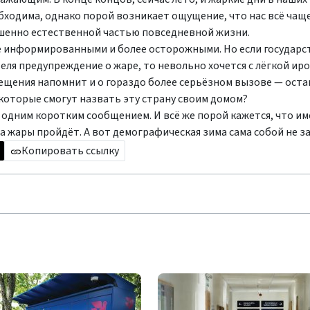
бходима, однако порой возникает ощущение, что нас всё чащ
шенно естественной частью повседневной жизни.
е информированными и более осторожными. Но если государс
ля предупреждение о жаре, то невольно хочется с лёгкой ир
ещения напомнит и о гораздо более серьёзном вызове — оста
которые смогут назвать эту страну своим домом?
дним коротким сообщением. И всё же порой кажется, что им
а жары пройдёт. А вот демографическая зима сама собой не з
Копировать ссылку