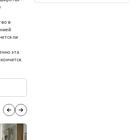
е
тво в
онией
нется ли
енно эта
акончится.