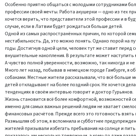
Особенно приятно общаться с молодыми сотрудниками бол
профессии своей мечты. Работа акушерки — одно из тех при
хочется верить, что представители этой профессии и в бу
случае, если в Латвии будет рождаться больше детей.
Одной из самых распространённых причин, по которой се
нестабильность. Да, это можно понять. Однако порой на
годы. Достигнув одной цели, человек тут же ставит перед
внушительные накопления. В результате может наступить м
А чувство полной уверенности, возможно, так никогда и не
Много лет назад, побывав в немецком городе Гамбурге, я о
собаками. Местные жители рассказывали, что всё больше
детей откладывают на более поздний срок. Не хочется дела
тенденциях в своём интервью говорит и доктор Гурьянов.
Жизнь становится всё более комфортной, возможностей сег
именно для самых важных решений людям не хватает смелос
финансовых расчётов. Прежде всего это готовность взять 
Размышляя об этом, я вспомнила и субботнее предупрежде
жителей призывали избегать пребывания на солнце и пить
показалось им несколько тревожным, а кому-то даже раздр