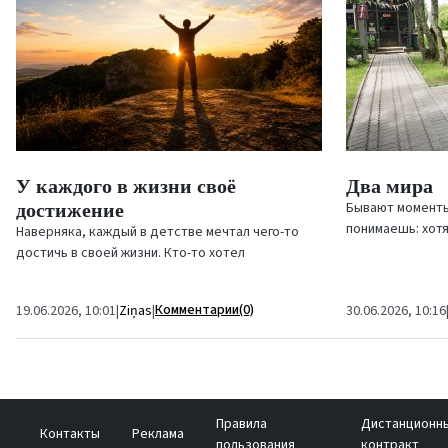
У каждого в жизни своё
Два мира
достижение
Бывают моменты
понимаешь: хот
Наверняка, каждый в детстве мечтал чего-то
стране, на само
достичь в своей жизни. Кто-то хотел
параллельных...
разбогатеть и жить в достатке. Кто-то мечтал
поставить рекорды в...
Комментарии(0)
19.06.2026, 10:01
|
Ziņas
|
30.06.2026, 10:16
Правила
Дистанционн
Контакты
Реклама
пользования
контракт