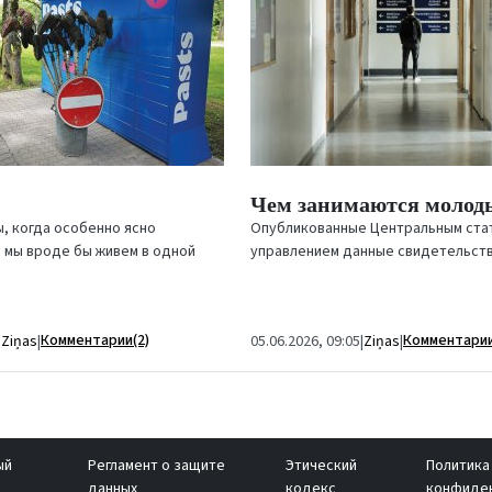
Чем занимаются молод
, когда особенно ясно
Опубликованные Центральным ста
я мы вроде бы живем в одной
управлением данные свидетельств
м деле существуем в двух
что в Латвии продолжает расти д
людей, которые не...
Комментарии(2)
Комментарии
|
Ziņas
|
05.06.2026, 09:05
|
Ziņas
|
ый
Регламент о защите
Этический
Политика
данных
кодекс
конфиде