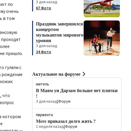
3 дня назад
ают по
67 Фото
ому очень
ь в том
Праздник завершился
концертом
нансовую
музыкантов мирового
 проходят
уровня
3 дня назад
более
34 Фото
 не пришло.
о гуляли с
Актуальное на форуме
а рождение
схожих
житель
В Маям ун Дарзам больше нет плитки
, что
!
3 дня назад
|
Форум
 вопрос
пврвента
в котором
Mere приказал долго жить ?
ие
1 неделя назад
|
Форум
х широтах —