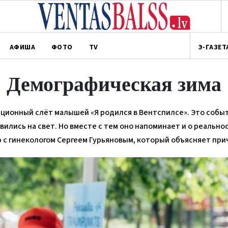
АФИША
ФОТО
TV
Э-ГАЗЕТ
Демографическая зима
иционный слёт малышей «Я родился в Вентспилсе». Это событ
вились на свет. Но вместе с тем оно напоминает и о реальнос
 с гинекологом Сергеем Гурьяновым, который объясняет пр