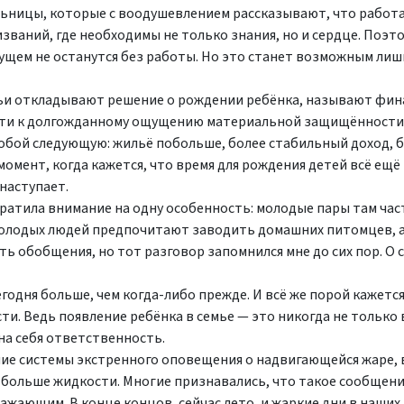
ьницы, которые с воодушевлением рассказывают, что работ
званий, где необходимы не только знания, но и сердце. Поэт
дущем не останутся без работы. Но это станет возможным лиш
мьи откладывают решение о рождении ребёнка, называют фи
 пути к долгожданному ощущению материальной защищённости
 собой следующую: жильё побольше, более стабильный доход, 
омент, когда кажется, что время для рождения детей всё ещё
 наступает.
братила внимание на одну особенность: молодые пары там част
 молодых людей предпочитают заводить домашних питомцев, 
ть обобщения, но тот разговор запомнился мне до сих пор. О 
одня больше, чем когда-либо прежде. И всё же порой кажется
ти. Ведь появление ребёнка в семье — это никогда не только
на себя ответственность.
ние системы экстренного оповещения о надвигающейся жаре, 
 больше жидкости. Многие признавались, что такое сообщен
ажающим. В конце концов, сейчас лето, и жаркие дни в наши