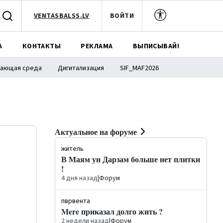
VENTASBALSS.LV
ВОЙТИ
А
КОНТАКТЫ
РЕКЛАМА
ВЫПИСЫВАЙ!
ающая среда
Дигитализация
SIF_MAF2026
Актуальное на форуме
житель
В Маям ун Дарзам больше нет плитки
!
4 дня назад
|
Форум
пврвента
Mere приказал долго жить ?
2 недели назад
|
Форум