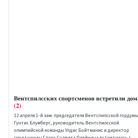
Вентспилсских спортсменов встретили дом
(2)
12 апреля 1-й зам. председателя Вентспилсской гордум
Гунтис Блумберг, руководитель Вентспилсской
олимпийской команды Улдис Бойтманис и директор
спортшколы
Спарс
Солвита Плейница встретилась с