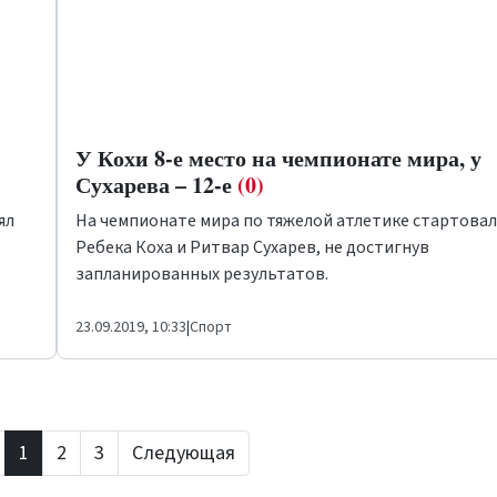
У Кохи 8-е место на чемпионате мира, у
Сухарева – 12-е
(0)
ял
На чемпионате мира по тяжелой атлетике стартова
Ребека Коха и Ритвар Сухарев, не достигнув
запланированных результатов.
23.09.2019, 10:33
|
Спорт
1
2
3
Следующая