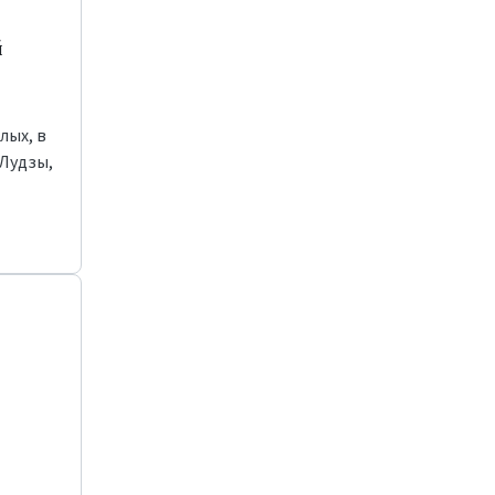
й
лых, в
 Лудзы,