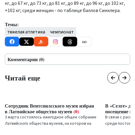
кг, до 67 кг, до 73 кг, до 81 кг, до 89 кг, до 96 кг, до 102 кг,
+102 кг; среди женщин - по таблице баллов Синклера.
Темы:
тяжелая атлетика
чемпионат
Комментарии (0)
Читай еще
Сотрудник Вентспилсского музея избран
В «Селге» де
в Латвийское общество музеев
(0)
посещение п
3 марта состоялось ежегодное общее собрание
В связи с расп
Латвийского общества музеев, на котором на
среди постояль
два года было избрано и новое правление
действуют огра