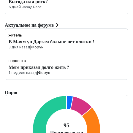
Выгода или риск?
6 дней назад
|
Блог
Актуальное на форуме
житель
В Маям ун Дарзам больше нет плитки !
3 дня назад
|
Форум
пврвента
Mere приказал долго жить ?
1 неделя назад
|
Форум
Опрос