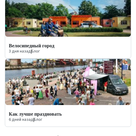
Велосипедный город
3 дня назад
|
Блог
Как лучше праздновать
6 дней назад
|
Блог