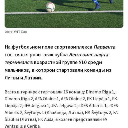
Фото: VNT Cup
На футбольном поле спорткомплекса
Парвента
состоялся розыгрыш кубка
Вентспилс нафта
терминалс
в возрастной группе У10 среди
мальчиков, в котором стартовали команды из
Литвы и Латвии.
Всего в турнире стартовали 16 команд: Dinamo Rīga 1,
Dinamo Rīga 2, AFA Olaine 1, AFA Olaine 2, FK Liepāja 1, FK
Liepāja 2, JFA Jelgava 1, JFA Jelgava 2, JDFS Alberts 1, JDFS
Alberts 2, Švyturys 1 (Клайпеда, Литва), FM Švyturys 2, FA
Šiauliai (Литва), FK Auda, а хозяев представляли FA
Ventspils и Cerība.