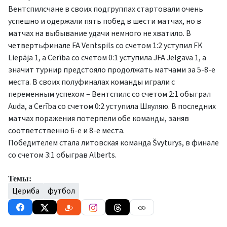
Вентспилсчане в своих подгруппах стартовали очень
успешно и одержали пять побед в шести матчах, но в
матчах на выбывание удачи немного не хватило. В
четвертьфинале FA Ventspils со счетом 1:2 уступил FK
Liepāja 1, а Cerība со счетом 0:1 уступила JFA Jelgava 1, а
значит турнир предстояло продолжать матчами за 5-8-е
места. В своих полуфиналах команды играли с
переменным успехом – Вентспилс со счетом 2:1 обыграл
Auda, а Cerība со счетом 0:2 уступила Шяуляю. В последних
матчах поражения потерпели обе команды, заняв
соответственно 6-е и 8-е места.
Победителем стала литовская команда Švyturys, в финале
со счетом 3:1 обыграв Alberts.
Темы:
Цериба
футбол