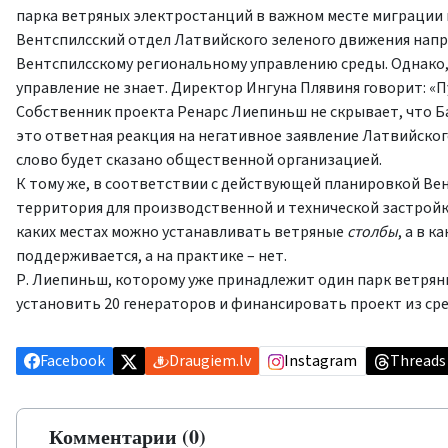
парка ветряных электростанций в важном месте миграции 
Вентспилсский отдел Латвийского зеленого движения нап
Вентспилсскому региональному управлению среды. Однако,
управление не знает. Директор Ингуна Плявиня говорит: «
Собственник проекта Ренарс Лиепиньш не скрывает, что Б
это ответная реакция на негативное заявление Латвийског
слово будет сказано общественной организацией.
К тому же, в соответствии с действующей планировкой Вен
территория для производственной и технической застройк
каких местах можно устанавливать ветряные
столбы
, а в к
поддерживается, а на практике – нет.
Р. Лиепиньш, которому уже принадлежит один парк ветрян
установить 20 генераторов и финансировать проект из ср
Facebook
Draugiem.lv
Instagram
Threads
Комментарии (0)