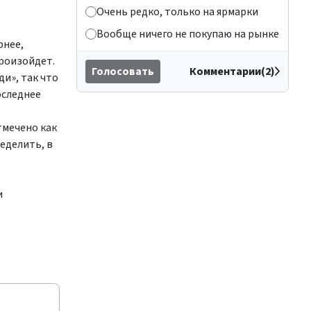
Очень редко, только на ярмарки
Вообще ничего не покупаю на рынке
рнее,
произойдет.
Голосовать
Комментарии(2)
и», так что
оследнее
тмечено как
еделить, в
и