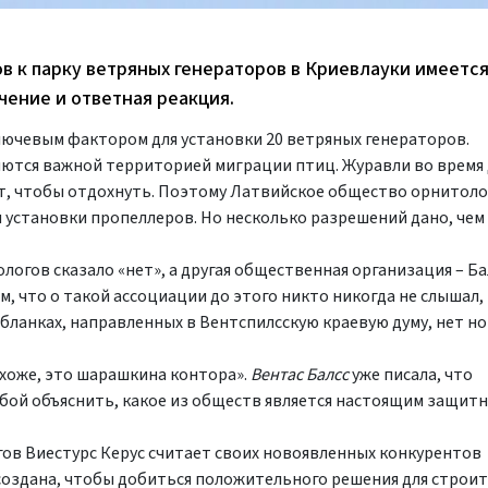
в к парку ветряных генераторов в Криевлауки имеетс
ение и ответная реакция.
ючевым фактором для установки 20 ветряных генераторов.
ляются важной территорией миграции птиц. Журавли во время
ут, чтобы отдохнуть. Поэтому Латвийское общество орнитол
 установки пропеллеров. Но несколько разрешений дано, чем
огов сказало «нет», а другая общественная организация – Б
, что о такой ассоциации до этого никто никогда не слышал, 
 бланках, направленных в Вентспилсскую краевую думу, нет н
охоже, это шарашкина контора».
Вентас Балсс
уже писала, что
бой объяснить, какое из обществ является настоящим защитн
ов Виестурс Керус считает своих новоявленных конкурентов
создана, чтобы добиться положительного решения для строи