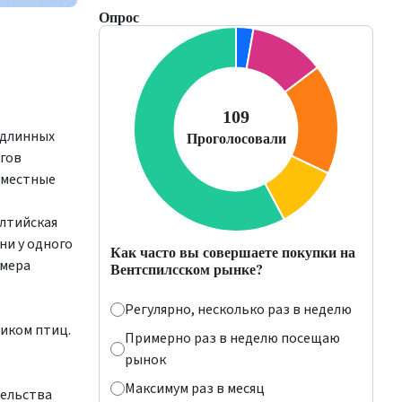
Опрос
я
 длинных
огов
 местные
алтийская
ни у одного
Как часто вы совершаете покупки на
омера
Вентспилсском рынке?
Регулярно, несколько раз в неделю
иком птиц.
Примерно раз в неделю посещаю
рынок
Максимум раз в месяц
тельства