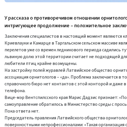
У рассказа о противоречивом отношении орнитолого
интригующее продолжение – положительное заключ
Заключения специалистов в настоящий момент являются кл
Криевлауки и Камарце в Таргальском сельском массиве яв
перелетов уже со времен ледникового периода садились т
львиную долю этой территории считает не подходящей для
любители птиц крайне возмущены.
На застройку полей журавлей Латвийское общество орнитол
ассоциация орнитологов – «да». Проблема заключается в том
справочного бюро нет контактов с этой конторой и даже в
телефона.
Вице-мэр Вентспилсского края Марис Дадзис признает: «П
самоуправление обратилось в Министерство среды с прось
Пока ответа нет.
Председатель правления Латвийского общества орнитолог
поверхностными непрофессионалами: «Такая организация 