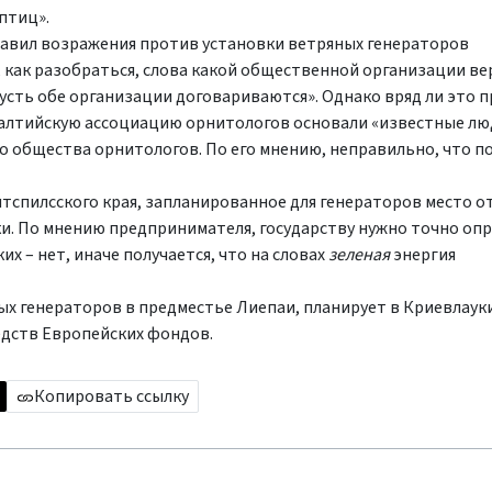
птиц».
равил возражения против установки ветряных генераторов
 как разобраться, слова какой общественной организации ве
Пусть обе организации договариваются». Однако вряд ли это 
алтийскую ассоциацию орнитологов основали «известные люд
о общества орнитологов. По его мнению, неправильно, что п
тспилсского края, запланированное для генераторов место о
и. По мнению предпринимателя, государству нужно точно опр
аких – нет, иначе получается, что на словах
зеленая
энергия
ых генераторов в предместье Лиепаи, планирует в Криевлаук
едств Европейских фондов.
Копировать ссылку