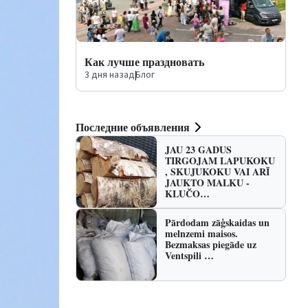
Как лучше праздновать
3 дня назад
|
Блог
Последние объявления
JAU 23 GADUS
TIRGOJAM LAPUKOKU
, SKUJUKOKU VAI ARĪ
JAUKTO MALKU -
KLUČO…
Pārdodam zāģskaidas un
melnzemi maisos.
Bezmaksas piegāde uz
Ventspili …