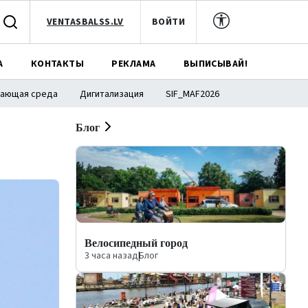
VENTASBALSS.LV
ВОЙТИ
А
КОНТАКТЫ
РЕКЛАМА
ВЫПИСЫВАЙ!
ающая среда
Дигитализация
SIF_MAF2026
Блог
Велосипедный город
3 часа назад
|
Блог