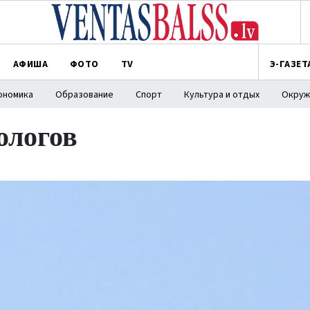
АФИША
ФОТО
TV
Э-ГАЗЕТ
ономика
Образование
Спорт
Культура и отдых
Окруж
ологов