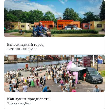
Велосипедный город
10 часов назад
|
Блог
Как лучше праздновать
3 дня назад
|
Блог