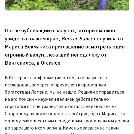
После публикации о валунах, которых можно
увидеть в нашем крае,
Вентас Балсс
получила от
Мариса Векманиса приглашение осмотреть один
огромный валун, лежащий неподалеку от
Вентспилса, в Огсилсе.
В Интернете информации о том, что валун был
исследован, замерен и причислен к природным
богатствам Латвии, мы не нашли. Решили отправиться
на его поиски – неужели великан действительно
спрятался от специалистов и остался неизвестным?
Сопровождающим в дороге стал Агрис, брат Мариса. По
одному ему известным невиданным тропинкам мы дошли
до заросшего мхом валуна. Камень оказался не таким