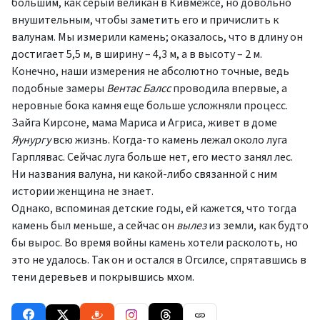
большим, как серый великан в Кивмежсе, но довольно
внушительным, чтобы заметить его и причислить к
валунам. Мы измерили камень; оказалось, что в длину он
достигает 5,5 м, в ширину – 4,3 м, а в высоту – 2 м.
Конечно, наши измерения не абсолютно точные, ведь
подобные замеры
Вентас Балсс
проводила впервые, а
неровные бока камня еще больше усложняли процесс.
Зайга Кирсоне, мама Мариса и Агриса, живет в доме
Яунургу
всю жизнь. Когда-то камень лежал около луга
Гарплявас. Сейчас луга больше нет, его место занял лес.
Ни названия валуна, ни какой-либо связанной с ним
истории женщина не знает.
Однако, вспоминая детские годы, ей кажется, что тогда
камень был меньше, а сейчас он
вылез
из земли, как будто
бы вырос. Во время войны камень хотели расколоть, но
это не удалось. Так он и остался в Огсилсе, спрятавшись в
тени деревьев и покрывшись мхом.