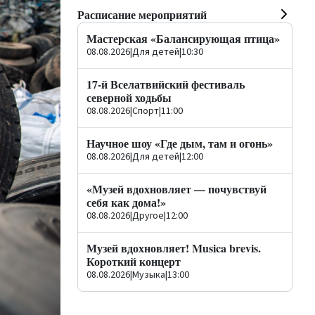
Расписание мероприятий
Мастерская «Балансирующая птица»
08.08.2026
|
Для детей
|
10:30
17-й Вселатвийский фестиваль
северной ходьбы
08.08.2026
|
Спорт
|
11:00
Научное шоу «Где дым, там и огонь»
08.08.2026
|
Для детей
|
12:00
«Музей вдохновляет — почувствуй
себя как дома!»
08.08.2026
|
Другое
|
12:00
Музей вдохновляет! Musica brevis.
Короткий концерт
08.08.2026
|
Музыка
|
13:00