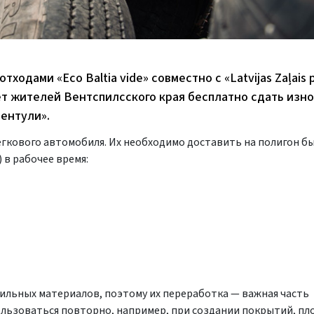
ходами «Eco Baltia vide» совместно с «Latvijas Zaļais 
шает жителей Вентспилсского края бесплатно сдать из
ентули».
егкового автомобиля. Их необходимо доставить на полигон б
 в рабочее время:
стильных материалов, поэтому их переработка — важная часть
льзоваться повторно, например, при создании покрытий, пл