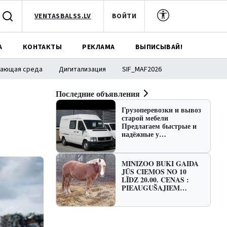
VENTASBALSS.LV
ВОЙТИ
А
КОНТАКТЫ
РЕКЛАМА
ВЫПИСЫВАЙ!
ающая среда
Дигитализация
SIF_MAF2026
Последние объявления
Грузоперевозки и вывоз
старой мебели
Предлагаем быстрые и
надёжные у…
MINIZOO BUKI GAIDA
JŪS CIEMOS NO 10
LĪDZ 20.00. CENAS :
PIEAUGUŠAJIEM…