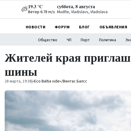
19.3 °C
суббота, 8 августа
Ветер 6.78 m/s
Mudīte, Vladislavs, Vladislava
НОВОСТИ
ФОРУМ
БЛОГ
ОБЪЯВЛЕНИЯ
Общество
ЧП
Порт
Политика
Эк
Жителей края приглаша
шины
28 марта, 19:38
|
«Eco Baltia vide»/Вентас Балсс