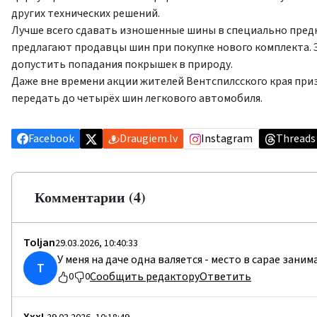
других технических решений.
Лучше всего сдавать изношенные шины в специально пред
предлагают продавцы шин при покупке нового комплекта. 
допустить попадания покрышек в природу.
Даже вне времени акции жителей Вентспилсского края при
передать до четырёх шин легкового автомобиля.
Facebook
Draugiem.lv
Instagram
Threads
Комментарии (4)
Toljan
29.03.2026, 10:40:33
У меня на даче одна валяется - место в сарае зани
T
Сообщить редактору
Ответить
0
0