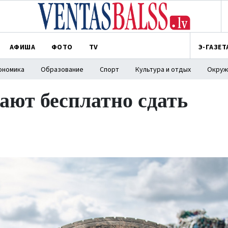
АФИША
ФОТО
TV
Э-ГАЗЕТ
ономика
Образование
Спорт
Культура и отдых
Окруж
ют бесплатно сдать