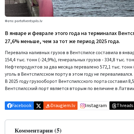
Фото: portofventspils.lv
В январе и феврале этого года на терминалах Вентс
27,6% меньше, чем за тот же период 2025 года.
Перевалка наливных грузов в Вентспилсе составила в январе 
154,4 тыс. тонн (-24,9%), генеральных грузов - 334,8 тыс. тон
Нефтепродуктов за два месяца перевалено 572,1 тыс. тонн (-39
уголь в Вентспилсском порту в этом году не переваливался.
В 2025 году грузооборот Вентспилсского порта составил 8,53
Вентспилсский порт является вторым по величине в Латвии
Facebook
Draugiem.lv
Instagram
Threads
Комментарии (5)