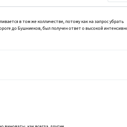
ливается в том же колличестве, потому как на запрос убрать
роге до Бушниеков, был получен ответ о высокой интенсивн
о виноваты, как всегда, другие.