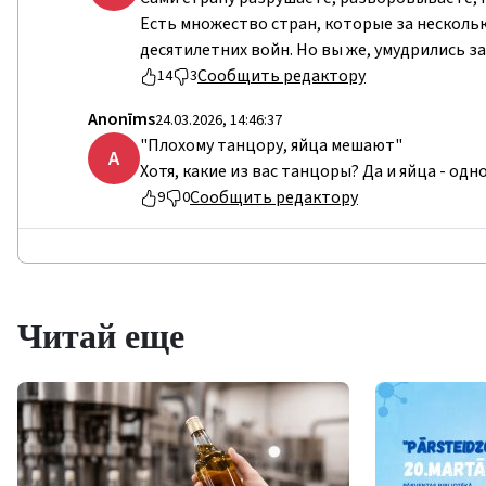
Есть множество стран, которые за нескольк
десятилетних войн. Но вы же, умудрились за
Сообщить редактору
14
3
Anonīms
24.03.2026, 14:46:37
"Плохому танцору, яйца мешают"
A
Хотя, какие из вас танцоры? Да и яйца - одн
Сообщить редактору
9
0
Читай еще