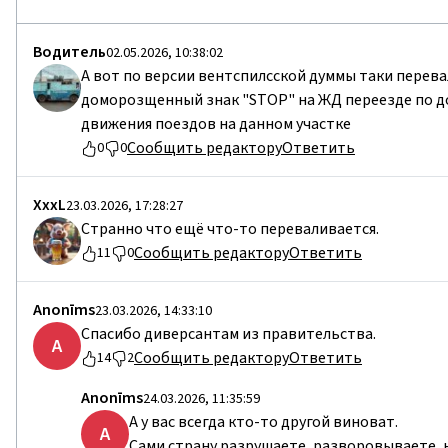
Водитель
02.05.2026, 10:38:02
А вот по версии вентспилсской думмы таки перева
доморозщенный знак "STOP" на ЖД переезде по до
движения поездов на данном участке
Сообщить редактору
Ответить
0
0
ХххL
23.03.2026, 17:28:27
Странно что ещё что-то переваливается.
Сообщить редактору
Ответить
11
0
Anonīms
23.03.2026, 14:33:10
Спасибо диверсантам из правительства.
A
Сообщить редактору
Ответить
14
2
Anonīms
24.03.2026, 11:35:59
А у вас всегда кто-то другой виноват.
A
Сами страну разрушаете, разворовываете, н