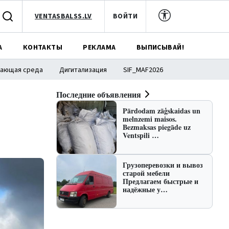
VENTASBALSS.LV
ВОЙТИ
А
КОНТАКТЫ
РЕКЛАМА
ВЫПИСЫВАЙ!
ающая среда
Дигитализация
SIF_MAF2026
Последние объявления
Pārdodam zāģskaidas un
melnzemi maisos.
Bezmaksas piegāde uz
Ventspili …
Грузоперевозки и вывоз
старой мебели
Предлагаем быстрые и
надёжные у…