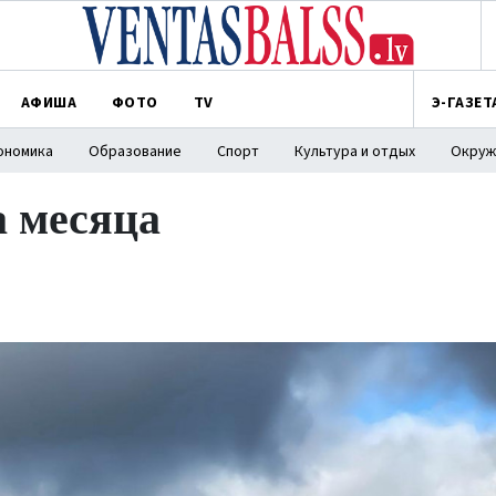
АФИША
ФОТО
TV
Э-ГАЗЕТ
ономика
Образование
Спорт
Культура и отдых
Окруж
а месяца