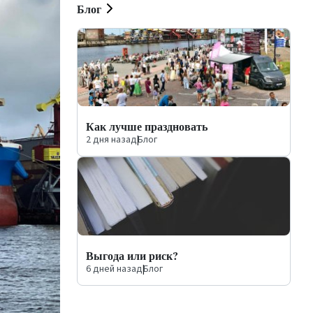
Блог
Как лучше праздновать
2 дня назад
|
Блог
Выгода или риск?
6 дней назад
|
Блог