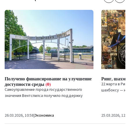
Получено финансирование на улучшение
Ринг, шахмат
доступности среды
(0)
22 марта в Риге
Самоуправление города государственного
шахбоксу — нов
значения Вентспилса получило поддержку
развивающемуся
Министерства благосостояния на улучшение
турнире приняли
доступности среды в...
26.03.2026, 10:58
|
Экономика
25.03.2026, 12:3