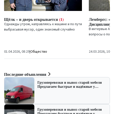
Щёлк – и дверь открывается
(1)
Лембергс: «
Дисциплину!
Однажды утром, направляясь к машине и по пути
В интервью Айв
выбрасывая мусор, один знакомый случайно
вопросы о порт
выкинул в подземный контейнер вместе с
достижениях ве
мусорным пакетом и...
всего — о трево
01.04.2026, 08:29
|
Общество
24.03.2026, 10:0
Последние объявления
Грузоперевозки и вывоз старой мебели
Предлагаем быстрые и надёжные у…
Грузоперевозки и вывоз старой мебели
Предлагаем быстрые и надёжные у…