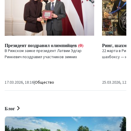
Президент поздравил олимпийцев
(0)
Ринг, шахмат
В Рижском замке президент Латвии Эдгар
22 марта в Риге
Ринкевич поздравил участников зимних
шахбоксу — нов
Олимпийских игр 2026 года, среди которых были
развивающемуся
и спортсмены...
турнире приняли
17.03.2026, 18:16
|
Общество
25.03.2026, 12:3
Блог