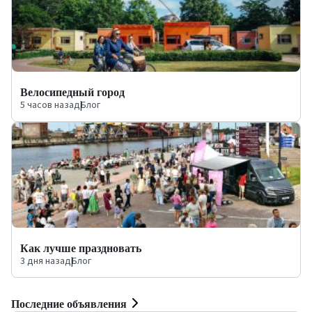
Велосипедный город
5 часов назад
|
Блог
Как лучше праздновать
3 дня назад
|
Блог
Последние объявления