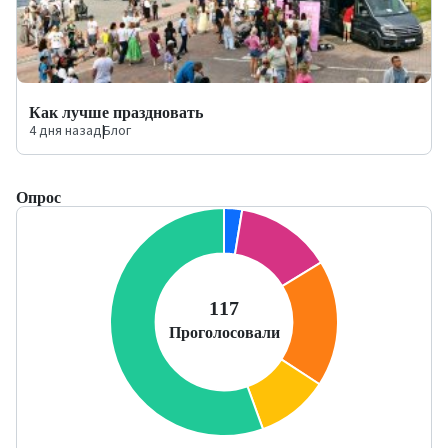
Как лучше праздновать
4 дня назад
|
Блог
Опрос