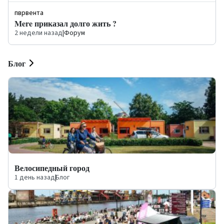
пврвента
Mere приказал долго жить ?
2 недели назад
|
Форум
Блог
Велосипедный город
1 день назад
|
Блог