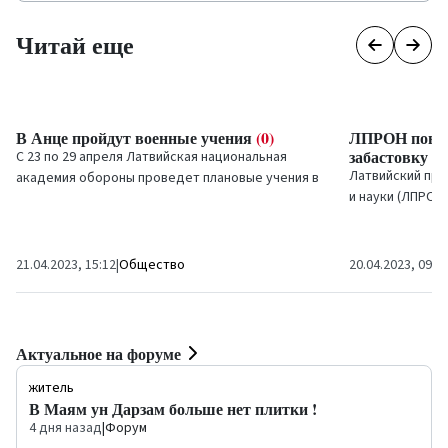
Читай еще
В Анце пройдут военные учения
(0)
ЛПРОН повтор
забастовку п
С 23 по 29 апреля Латвийская национальная
Латвийский пр
академия обороны проведет плановые учения в
и науки (ЛПРОН
волости Анце Вентспилсского края. Целью
трехдневной за
обучения является...
на то, что в пятн
21.04.2023, 15:12
|
Общество
20.04.2023, 09:1
Актуальное на форуме
житель
В Маям ун Дарзам больше нет плитки !
4 дня назад
|
Форум