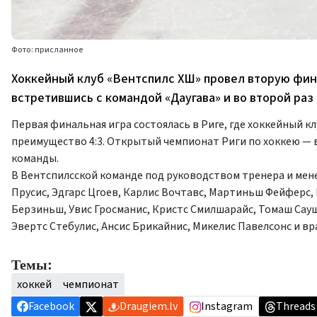
Фото: присланное
Хоккейный клуб «Вентспилс ХШ» провел вторую фин
встретившись с командой «Даугава» и во второй раз
Первая финальная игра состоялась в Риге, где хоккейный кл
преимущество 4:3. Открытый чемпионат Риги по хоккею —
команды.
В Вентспилсской команде под руководством тренера и мене
Прусис, Эдгарс Цгоев, Карлис Вочтавс, Мартиньш Фейферс,
Берзиньш, Увис Гросманис, Кристс Смилшарайс, Томаш Сауш
Эвертс Стебулис, Ансис Брикайнис, Микелис Павелсонс и вр
Темы:
хоккей
чемпионат
Facebook
Draugiem.lv
Instagram
Threads