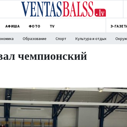
АФИША
ФОТО
TV
Э-ГАЗЕТ
ономика
Образование
Спорт
Культура и отдых
Окруж
вал чемпионский