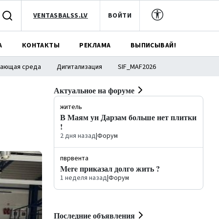
VENTASBALSS.LV
ВОЙТИ
А
КОНТАКТЫ
РЕКЛАМА
ВЫПИСЫВАЙ!
ающая среда
Дигитализация
SIF_MAF2026
Актуальное на форуме
житель
В Маям ун Дарзам больше нет плитки
!
2 дня назад
|
Форум
пврвента
Mere приказал долго жить ?
1 неделя назад
|
Форум
Последние объявления