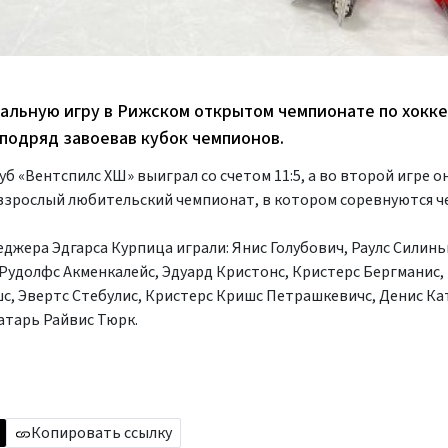
альную игру в Рижском открытом чемпионате по хокк
 подряд завоевав кубок чемпионов.
уб «Вентспилс ХШ» выиграл со счетом 11:5, а во второй игре о
 взрослый любительский чемпионат, в котором соревнуются 
джера Эдгарса Курпица играли: Янис Голубович, Раулс Силин
 Рудолфс Акменкалейс, Эдуард Кристонс, Кристерс Бергманис,
с, Эвертс Стебулис, Кристерс Кришс Петрашкевичс, Денис Ка
атарь Райвис Тюрк.
Копировать ссылку