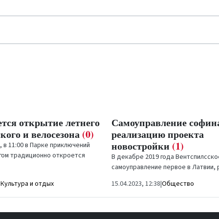
тся открытие летнего
Самоуправление софин
кого и велосезона
(0)
реализацию проекта
новостройки
(1)
, в 11:00 в Парке приключений
гом традиционно откроется
В декабре 2019 года Вентспилсско
уризма и велосипедного спорта.
самоуправление первое в Латвии,
проблему доступности арендного 
|
Культура и отдых
15.04.2023, 12:38
|
Общество
одновременно способствуя развит