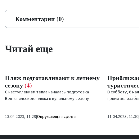
Комментарии (0)
Читай еще
Пляж подготавливают к летнему
Приближае
сезону
(4)
туристичес
С наступлением тепла началась подготовка
В субботу, 6 мая
Вентспилсского пляжа к купальному сезону
ярким велозабе
путем установки различного пляжного
сезон летнего т
оборудования. В этом году...
В Латвии...
13.04.2023, 11:29
|
Окружающая среда
11.04.2023, 11:30