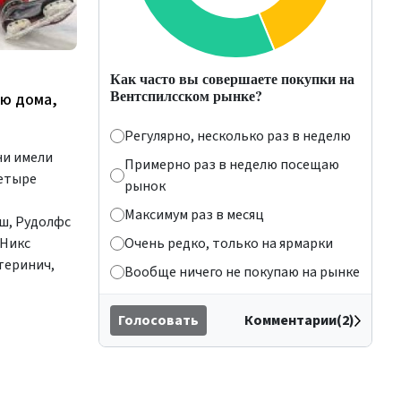
Как часто вы совершаете покупки на
Вентспилсском рынке?
ею дома,
Регулярно, несколько раз в неделю
ни имели
Примерно раз в неделю посещаю
четыре
рынок
Максимум раз в месяц
ьш, Рудолфс
 Никс
Очень редко, только на ярмарки
теринич,
Вообще ничего не покупаю на рынке
Голосовать
Комментарии(2)