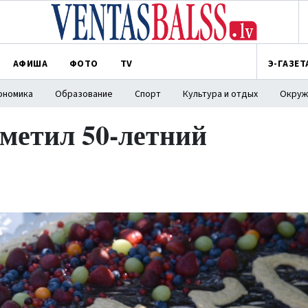
АФИША
ФОТО
TV
Э-ГАЗЕТ
ономика
Образование
Спорт
Культура и отдых
Окруж
тметил 50-летний