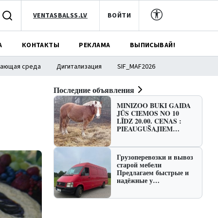
VENTASBALSS.LV
ВОЙТИ
А
КОНТАКТЫ
РЕКЛАМА
ВЫПИСЫВАЙ!
ающая среда
Дигитализация
SIF_MAF2026
Последние объявления
MINIZOO BUKI GAIDA
JŪS CIEMOS NO 10
LĪDZ 20.00. CENAS :
PIEAUGUŠAJIEM…
Грузоперевозки и вывоз
старой мебели
Предлагаем быстрые и
надёжные у…