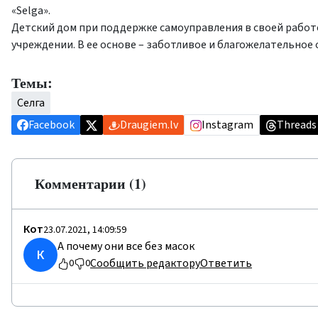
«Selga».
Детский дом при поддержке самоуправления в своей работ
учреждении. В ее основе – заботливое и благожелательное
Темы:
Селга
Facebook
Draugiem.lv
Instagram
Threads
Комментарии (1)
Кот
23.07.2021, 14:09:59
А почему они все без масок
К
Сообщить редактору
Ответить
0
0