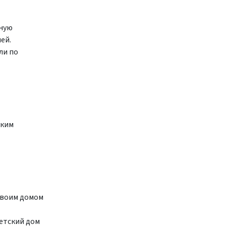
ьную
ей.
ли по
ским
 своим домом
детский дом