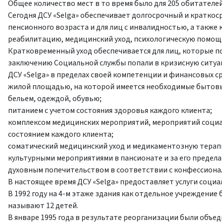
Общее количество мест в то время было для 205 обитателей
Сегодня ДСУ «Selga» обеспечивает долгосрочный и кратко
пенсионного возраста и для лиц с инвалидностью, а также
реабилитацию, медицинский уход, психологическую помощь 
Кратковременный уход обеспечивается для лиц, которые п
заключению Социальной службы попали в кризисную ситуа
ДСУ «Selga» в пределах своей компетенции и финансовых с
жилой площадью, на которой имеется необходимые бытов
бельем, одеждой, обувью;
питанием с учетом состояния здоровья каждого клиента;
комплексом медицинских мероприятий, мероприятий социа
состоянием каждого клиента;
соматический медицинский уход и медикаментозную терап
культурными мероприятиями в пансионате и за его предела
духовным попечительством в соответствии с конфессион
В настоящее время ДСУ «Selga» предоставляет услуги социа
В 1992 году на 4-м этаже здания как отдельное учреждение 
называют 12 детей.
В январе 1995 года в результате реорганизации были объе