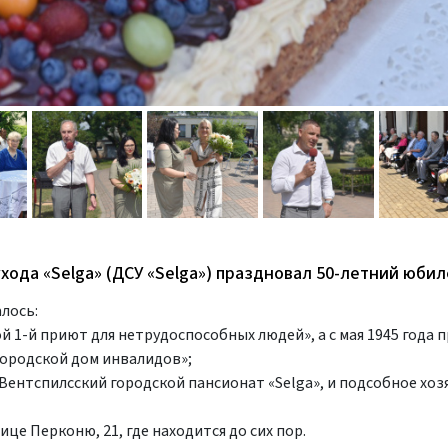
хода «Selga» (ДСУ «Selga») праздновал 50-летний юбил
лось:
й 1-й приют для нетрудоспособных людей», а с мая 1945 года
ородской дом инвалидов»;
 Вентспилсский городской пансионат «Selga», и подсобное хо
ице Перконю, 21, где находится до сих пор.