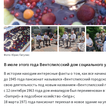
Фото: Юрис Гигулис
В июле этого года Вентспилсский дом социального у
В истории находим интересные факты о том, как все начина
до 1945 года пансионат назывался «Вентспилсский городско
свою деятельность под новым названием «Вентспилсский г
с 12 сентября 1963 года дом инвалидов был переименован в
«Dampeļi» в подсобное хозяйство «Selga»;
18 марта 1971 года пансионат переехал в новое здание на ул