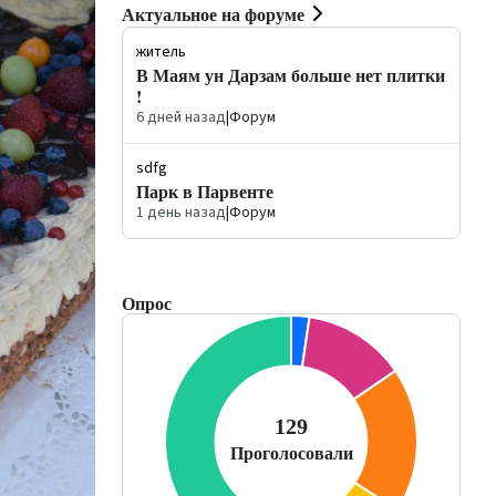
Актуальное на форуме
житель
В Маям ун Дарзам больше нет плитки
!
6 дней назад
|
Форум
sdfg
Парк в Парвенте
1 день назад
|
Форум
Опрос