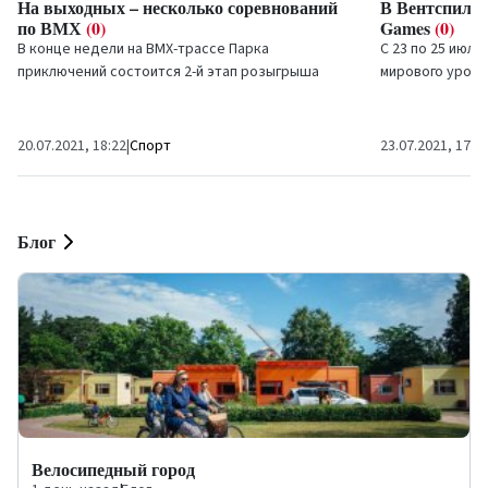
На выходных – несколько соревнований
В Вентспилсе
по ВМХ
(0)
Games
(0)
В конце недели на ВМХ-трассе Парка
С 23 по 25 июл
приключений состоится 2-й этап розыгрыша
мирового уровн
Кубка Латвии, а также...
почитатели...
20.07.2021, 18:22
|
Спорт
23.07.2021, 17:0
Блог
Велосипедный город