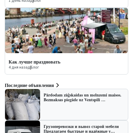
1 день назад
|
Блог
Как лучше праздновать
4 дня назад
|
Блог
Последние объявления
Pārdodam zāģskaidas un melnzemi maisos.
Bezmaksas piegāde uz Ventspili …
Грузоперевозки и вывоз старой мебели
Предлагаем быстрые и надёжные у…