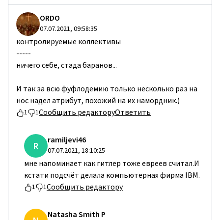
ORDO
07.07.2021, 09:58:35
контролируемые коллективы
-----
ничего себе, стада баранов...
И так за всю фуфлодемию только несколько раз на
нос надел атрибут, похожий на их намордник.)
Сообщить редактору
Ответить
1
1
ramiljevi46
R
07.07.2021, 18:10:25
мне напоминает как гитлер тоже евреев считал.И
кстати подсчёт делала компьютерная фирма IBM.
Сообщить редактору
1
1
Natasha Smith P