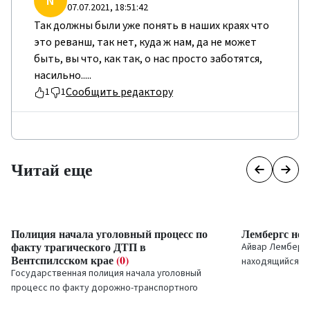
N
07.07.2021, 18:51:42
Так должны были уже понять в наших краях что
это реванш, так нет, куда ж нам, да не может
быть, вы что, как так, о нас просто заботятся,
насильно.....
Сообщить редактору
1
1
Читай еще
Полиция начала уголовный процесс по
Лембергс не 
факту трагического ДТП в
Айвар Лембергс 
Вентспилсском крае
(0)
находящийся по
Государственная полиция начала уголовный
должность пре
процесс по факту дорожно-транспортного
лидер победивш
происшествия (ДТП) в Вентспилсском крае, в