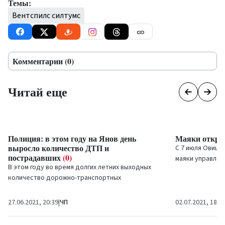
Темы:
Вентспилс силтумс
Комментарии (0)
Читай еще
Полиция: в этом году на Янов день
Маяки откры
выросло количество ДТП и
С 7 июля Овишс
пострадавших
(0)
маяки управлен
В этом году во время долгих летних выходных
порта снова...
количество дорожно-транспортных
происшествий и пострадавших увеличилось по
сравнению с прошлым...
27.06.2021, 20:39
|
ЧП
02.07.2021, 18:3