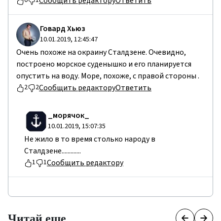
Сообщить редактору
Ответить
0
1
Говард Хьюз
10.01.2019, 12:45:47
Очень похоже на окраину Сталдзене. Очевидно,
построено морское суденышко и его планируется
опустить на воду. Море, похоже, с правой стороны .
Сообщить редактору
Ответить
2
2
_морячок_
10.01.2019, 15:07:35
Не жило в то время столько народу в
Сталдзене.............
Сообщить редактору
1
1
Читай еще