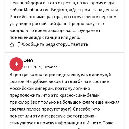
железной дороги, того отрезка, по которому ездит
сейчас Мазбанитис. Видимо, ж/д строится на деньги
Российского императора, поэтому в левом верхнем
углу виден российский флаг. Предположу, что
заодно в то время закладывался фундамент
помещения ж/д станции или депо.
Сообщить редактору
Ответить
1
0
ФИО
Ф
13.01.2019, 18:54:22
В центре композиции видны ещё, как минимум, 5
флагов. На рубеже веков Латвия была в составе
Российской империи, поэтому логично
предположить, что это красно-сине-белый
триколор (вот только на большом флаге ещё нижняя
светлая полоса присутствует). Спасибо, что
поместили эту интересную фотографию -
стимулирует к поиску информации в И-нете. Тоже