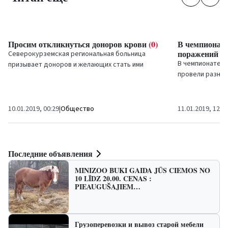
Просим откликнуться доноров крови
(0)
В чемпионате
поражений и
Северокурземская региональная больница
В чемпионате г
призывает доноров и желающих стать ими
провели разное
активно жертвовать кровь...
две из них идут
не одержали...
10.01.2019, 00:29
|
Общество
11.01.2019, 12:1
Последние объявления
MINIZOO BUKI GAIDA JŪS CIEMOS NO
10 LĪDZ 20.00. CENAS :
PIEAUGUŠAJIEM…
Грузоперевозки и вывоз старой мебели