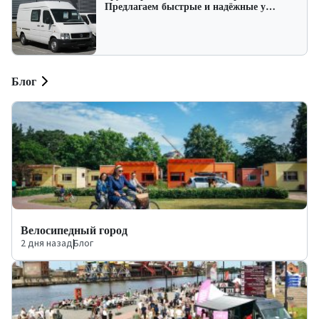
Предлагаем быстрые и надёжные у…
Блог
Велосипедный город
2 дня назад
|
Блог