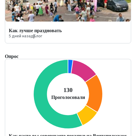
Как лучше праздновать
5 дней назад
|
Блог
Опрос
Как часто вы совершаете покупки на Вентспилсском