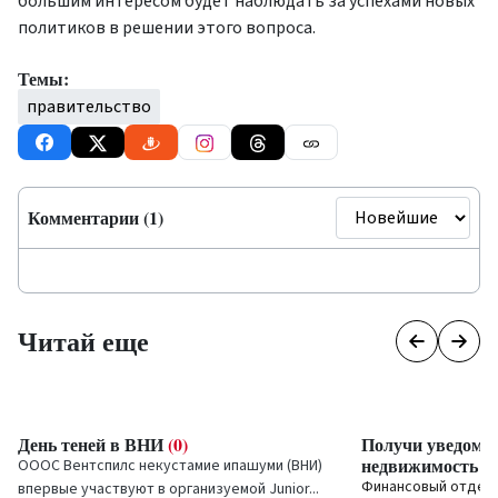
большим интересом будет наблюдать за успехами новых
политиков в решении этого вопроса.
Темы:
правительство
Комментарии (1)
Читай еще
День теней в ВНИ
(0)
Получи уведомле
недвижимость по
ОООС
Вентспилс некустамие ипашуми
(ВНИ)
Финансовый отдел В
впервые участвуют в организуемой
Junior...