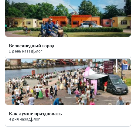
Велосипедный город
1 день назад
|
Блог
Как лучше праздновать
4 дня назад
|
Блог