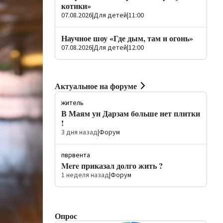
котики»
07.08.2026
|
Для детей
|
11:00
Научное шоу «Где дым, там и огонь»
07.08.2026
|
Для детей
|
12:00
Актуальное на форуме
житель
В Маям ун Дарзам больше нет плитки
!
3 дня назад
|
Форум
пврвента
Mere приказал долго жить ?
1 неделя назад
|
Форум
Опрос