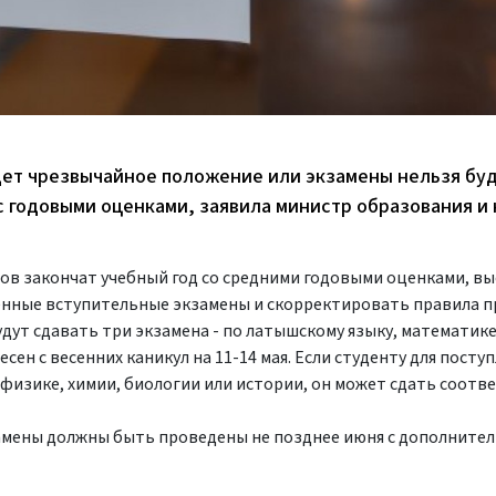
удет чрезвычайное положение или экзамены нельзя бу
 с годовыми оценками, заявила министр образования и 
ссов закончат учебный год со средними годовыми оценками, в
енные вступительные экзамены и скорректировать правила п
удут сдавать три экзамена - по латышскому языку, математике
ен с весенних каникул на 11-14 мая. Если студенту для поступ
 физике, химии, биологии или истории, он может сдать соот
замены должны быть проведены не позднее июня с дополните