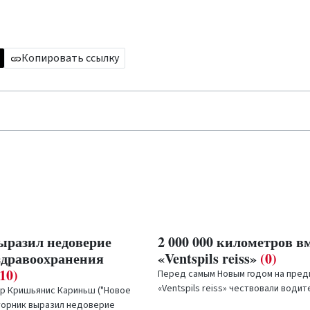
Копировать ссылку
ыразил недоверие
2 000 000 километров вм
здравоохранения
«Ventspils reiss»
(0)
(10)
Перед самым Новым годом на пред
«Ventspils reiss» чествовали води
р Кришьянис Кариньш ("Новое
Улдиса...
вторник выразил недоверие