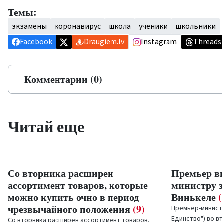
Темы:
экзамены
коронавирус
школа
ученики
школьники
Facebook
Draugiem.lv
Instagram
Threads
Комментарии (0)
Читай еще
Со вторника расширен
Премьер в
ассортимент товаров, которые
министру 
можно купить очно в период
Винькеле
чрезвычайного положения
(9)
Премьер-минист
Единство") во 
Со вторника расширен ассортимент товаров,