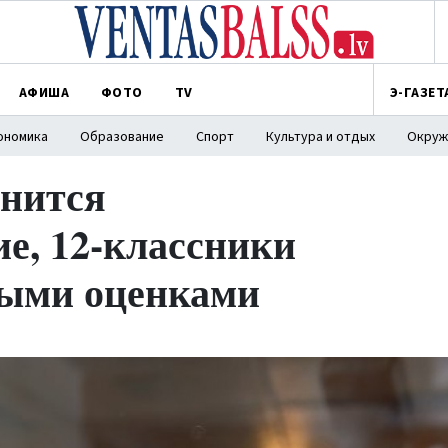
АФИША
ФОТО
TV
Э-ГАЗЕТ
ономика
Образование
Спорт
Культура и отдых
Окруж
анится
е, 12-классники
выми оценками