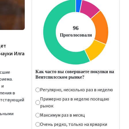
дет
науки Илга
Как часто вы совершаете покупки на
ысшие
Вентспилсском рынке?
риема.
 и
Регулярно, несколько раз в неделю
ления в
Примерно раз в неделю посещаю
ветствующий
рынок
льными
Максимум раз в месяц
Очень редко, только на ярмарки