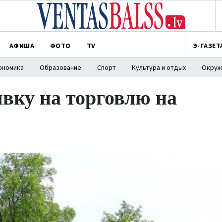
АФИША
ФОТО
TV
Э-ГАЗЕТ
ономика
Образование
Спорт
Культура и отдых
Окруж
вку на торговлю на