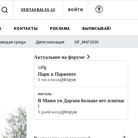
VENTASBALSS.LV
ВОЙТИ
А
КОНТАКТЫ
РЕКЛАМА
ВЫПИСЫВАЙ!
ающая среда
Дигитализация
SIF_MAF2026
Актуальное на форуме
sdfg
Парк в Парвенте
3 часа назад
|
Форум
житель
В Маям ун Дарзам больше нет плитки
!
5 дней назад
|
Форум