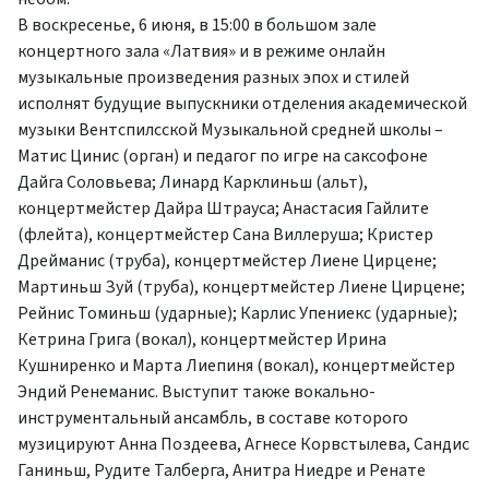
В воскресенье, 6 июня, в 15:00 в большом зале
концертного зала «Латвия» и в режиме онлайн
музыкальные произведения разных эпох и стилей
исполнят будущие выпускники отделения академической
музыки Вентспилсской Музыкальной средней школы –
Матис Цинис (орган) и педагог по игре на саксофоне
Дайга Соловьева; Линард Карклиньш (альт),
концертмейстер Дайра Штрауса; Анастасия Гайлите
(флейта), концертмейстер Сана Виллеруша; Кристер
Дрейманис (труба), концертмейстер Лиене Цирцене;
Мартиньш Зуй (труба), концертмейстер Лиене Цирцене;
Рейнис Томиньш (ударные); Карлис Упениекс (ударные);
Кетрина Грига (вокал), концертмейстер Ирина
Кушниренко и Марта Лиепиня (вокал), концертмейстер
Эндий Ренеманис. Выступит также вокально-
инструментальный ансамбль, в составе которого
музицируют Анна Поздеева, Агнесе Корвстылева, Сандис
Ганиньш, Рудите Талберга, Анитра Ниедре и Ренате