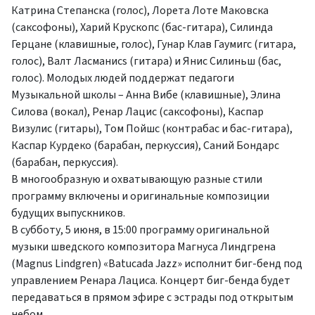
Катрина Степанска (голос), Лорета Лоте Маковска
(саксофоны), Харий Крускопс (бас-гитара), Силинда
Герцане (клавишные, голос), Гунар Клав Гаумигс (гитара,
голос), Валт Ласманисs (гитара) и Янис Силиньш (бас,
голос). Молодых людей поддержат педагоги
Музыкальной школы – Анна Вибе (клавишные), Элина
Силова (вокал), Ренар Лацис (саксофоны), Каспар
Визулис (гитары), Том Пойшс (контрабас и бас-гитара),
Каспар Курдеко (барабан, перкуссия), Саний Бондарс
(барабан, перкуссия).
В многообразную и охватывающую разные стили
программу включены и оригинальные композиции
будущих выпускников.
В субботу, 5 июня, в 15:00 программу оригинальной
музыки шведского композитора Магнуса Линдгрена
(Magnus Lindgren) «Batucada Jazz» исполнит биг-бенд под
управлением Ренара Лациса. Концерт биг-бенда будет
передаваться в прямом эфире с эстрады под открытым
небом.