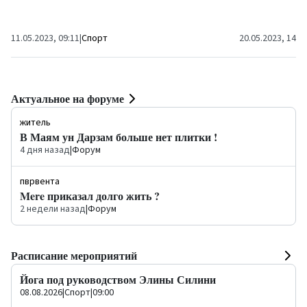
финальной серии Латвийской баскетбольной
крови.
лиги "Pafbet" (LBL). Игра...
11.05.2023, 09:11
|
Спорт
20.05.2023, 14:5
Актуальное на форуме
житель
В Маям ун Дарзам больше нет плитки !
4 дня назад
|
Форум
пврвента
Mere приказал долго жить ?
2 недели назад
|
Форум
Расписание мероприятий
Йога под руководством Элины Силини
08.08.2026
|
Спорт
|
09:00