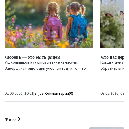
Любовь — это быть рядом
Что нас держ
У школьников начались летние каникулы.
Когда я думаю 
Завершился ещё один учебный год, и то, что
обратить внима
каждый вынес из него, зависит только от самого
не только про 
человека. Это...
выживание. На м
Комментарии(0)
02.06.2026, 10:01
|
Ziņas
|
08.05.2026, 08:5
Фото