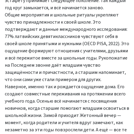
эстафету принимает следующее поколение. Так каждый
год круг замыкается, и всё начинается заново.
Общие мероприятия и школьные ритуалы укрепляют
чувство принадлежности к своей школе. Это
подтверждают и данные международного исследования:
77% латвийских девятиклассников чувствуют себя в
своей школе принятыми и нужными (OECD PISA, 2022). Это
ощущение формируют отношения с учителями, друзьями
и всё пережитое вместе за школьные годы. Рукопожатие
на Последнем звонке даёт младшим чувство
защищённости и причастности, а старшим напоминает,
что они сами уже стали примером для других.
Наверное, именно так и рождается ощущение дома. Его
создают совместные переживания на протяжении всего
учебного года. Осенью всё начинается с посвящения
новичков, когда старшие помогают младшим освоиться в
школьной жизни. Зимой приходит Жетонный вечер —
момент, когда родители и учителя вдруг замечают, как
незаметно за эти годы повзрослели дети. А ещё — все те