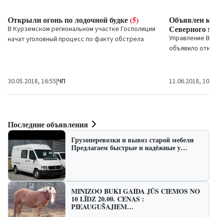
Открыли огонь по лодочной будке
(5)
Объявлен кон
Северного м
В Курземском региональном участке Госполиции
Управление Вен
начат уголовный процесс по факту обстрела
объявило откры
лодочной будки...
восстановления
самый крупный п
30.05.2018, 16:55
|
ЧП
11.06.2018, 10:4
Последние объявления
Грузоперевозки и вывоз старой мебели
Предлагаем быстрые и надёжные у…
MINIZOO BUKI GAIDA JŪS CIEMOS NO
10 LĪDZ 20.00. CENAS :
PIEAUGUŠAJIEM…