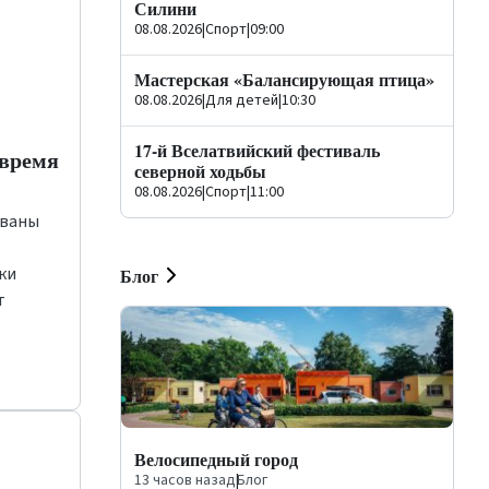
Силини
08.08.2026
|
Спорт
|
09:00
Мастерская «Балансирующая птица»
08.08.2026
|
Для детей
|
10:30
17-й Вселатвийский фестиваль
 время
северной ходьбы
08.08.2026
|
Спорт
|
11:00
ованы
ки
Блог
т
Велосипедный город
13 часов назад
|
Блог