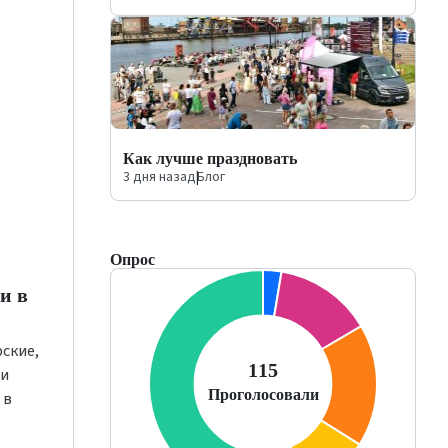
Как лучше праздновать
3 дня назад
|
Блог
Опрос
и в
ские,
 и
 в