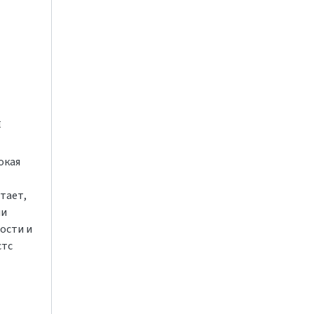
и
окая
тает,
ли
ости и
стс