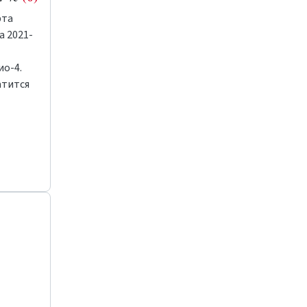
рта
 2021-
ио-4.
атится