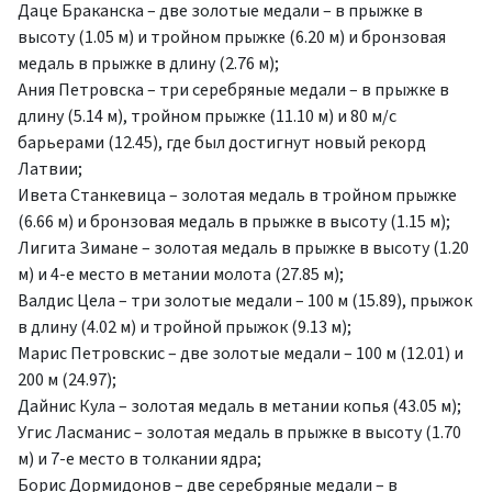
Даце Браканска – две золотые медали – в прыжке в
высоту (1.05 м) и тройном прыжке (6.20 м) и бронзовая
медаль в прыжке в длину (2.76 м);
Ания Петровска – три серебряные медали – в прыжке в
длину (5.14 м), тройном прыжке (11.10 м) и 80 м/с
барьерами (12.45), где был достигнут новый рекорд
Латвии;
Ивета Станкевица – золотая медаль в тройном прыжке
(6.66 м) и бронзовая медаль в прыжке в высоту (1.15 м);
Лигита Зимане – золотая медаль в прыжке в высоту (1.20
м) и 4-е место в метании молота (27.85 м);
Валдис Цела – три золотые медали – 100 м (15.89), прыжок
в длину (4.02 м) и тройной прыжок (9.13 м);
Марис Петровскис – две золотые медали – 100 м (12.01) и
200 м (24.97);
Дайнис Кула – золотая медаль в метании копья (43.05 м);
Угис Ласманис – золотая медаль в прыжке в высоту (1.70
м) и 7-е место в толкании ядра;
Борис Дормидонов – две серебряные медали – в