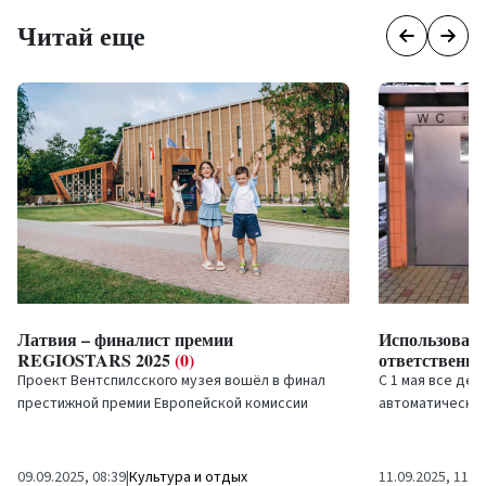
Читай еще
Латвия – финалист премии
Использоват
REGIOSTARS 2025
(0)
ответственн
Проект Вентспилсского музея вошёл в финал
С 1 мая все де
престижной премии Европейской комиссии
автоматических
REGIOSTARS 2025 в категории «Европа ближе к
доступны беспл
жителям». Это...
удобный и гост
09.09.2025, 08:39
|
Культура и отдых
11.09.2025, 11:3