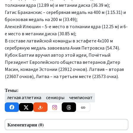
толкании ядра (12.89 м) и метании диска (36.39 м);
Гатис Браканскис – серебряная медаль на 400 м (1:15.31) и
бронзовая медаль на 200 м (33.49);
Алексей Илюшин – 5-е место в толкании ядра (12.25 м) и 6-
е место в метании диска (30.85 м);
В составе латвийской команды в эстафете 4x100 м
серебряную медаль завоевала Ания Петровска (54.74).
Кубок Балтии вручил автор этой идеи, Почётный
Президент Европейского общества ветеранов Дитер
Масин, команде Эстонии (23912 очков). Латвия – вторая
(23607 очков), Литва – на третьем месте (23573 очка).
Темы:
легкая атлетика
сениоры
чемпионат
Комментарии (0)