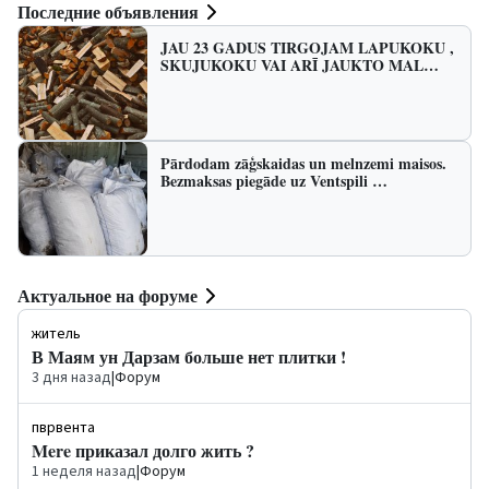
Последние объявления
JAU 23 GADUS TIRGOJAM LAPUKOKU ,
SKUJUKOKU VAI ARĪ JAUKTO MAL…
Pārdodam zāģskaidas un melnzemi maisos.
Bezmaksas piegāde uz Ventspili …
Актуальное на форуме
житель
В Маям ун Дарзам больше нет плитки !
3 дня назад
|
Форум
пврвента
Mere приказал долго жить ?
1 неделя назад
|
Форум