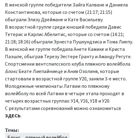
В женской группе победители Зайга Калване и Даниела
Константинова, которые со счетом (21:17; 21:15)
обыграли Элизу Дреймане и Кате Васильеву.
В возрастной группе среди юношей победили Давис
Тетерис и Карлис Абелитис, которые со счетом (14:21;
21:18; 18:16) обыграли Эрнеста Пушкундзиса и Тома Лиепу.
В женской же группе победила Анете Камике и Криста
Паэшле, обыграв Терезу Эестере Гранту и Аманду Регуте.
Спортсменки вентспилсского клуба пляжного волейбола
Блокс
Беате Лиепайниеце и Ания Озолиня, которые
стартовали в возрастной группе У20, заняли 3-е место.
Молодежные чемпионаты Латвии по пляжному
волейболу по всей Латвии в четыре этапа проходят в
четырех возрастных группах: У14, У16, У18 и У20.
С результатами соревнований можно ознакомиться
ЗДЕСЬ
.
Темы:
Блокс
пляжный волейбол