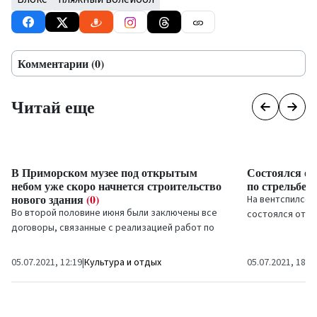
Комментарии (0)
Читай еще
В Приморском музее под открытым
Состоялся о
небом уже скоро начнется строительство
по стрельбе 
нового здания
(0)
На вентспилсск
Во второй половине июня были заключены все
состоялся откр
договоры, связанные с реализацией работ по
стрельбе из лука
строительству нового здания Приморского
музея под открытым...
05.07.2021, 12:19
|
Культура и отдых
05.07.2021, 18:2