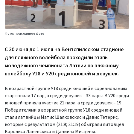
Фото: присланное фото
С 30 июня до 1 июля на Вентспилсском стадионе
для пляжного волейбола проходили этапы
молодежного чемпионата Латвии по пляжному
волейболу У18 и У20 среди юношей и девушек.
В возрастной группе У18 среди юношей в соревнованиях
стартовали 17 пар, а среди девушек – 33 пары. В У20 среди
юношей приняла участие 21 пара, а среди девушек – 19.
Победителями в возрастной группе У18 среди юношей
стали латвийцы Матис Шалковскис и Давис Тетерис,
которые с результатом (21:9; 21:19) обыграли литовцев
Каролиса Ланевскиса и Даниила Мисценко.